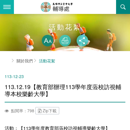
跳
到
主
要
內
最新消息
活動花絮
容
略過字型切換
關於我們
放大
列印
分享
業務服務
組織職掌
首頁
關於我們
活動花絮
書表下載
聯絡資訊
法令規章
113-12-23
回空大首頁
活動花絮
性別平等教育委員會
113.12.19【教育部辦理113學年度蒞校訪視輔
諮詢信箱
獎助學金一覽表
導本校樂齡大學】
學生輔導委員會
點閱率：798
Zip下載
輔導處駐點心理師服務
活動：【113學年度教育部蒞校訪視輔導樂齡大學】