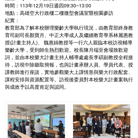
學生社團
時間：113年12月19日週四09:30~13:00
地點：高雄空大行政樓二樓微型會議室暨校園參訪
紀實：
工讀生專區
教育部為了解本校辦理樂齡大學執行現況，由教育部終身教
育司副司長顏寶月、中正大學成人及繼續教育學系林麗惠教
學生申訴評議委員會
授(計畫主持人)、 魏惠娟教授等一行六人親臨本校訪視輔導
樂齡大學，受到師生熱烈歡迎。校長陳月端至會場致歡迎
人力銀行
詞，並由本校樂大計畫主持人輔導處處長李碩副教授全程接
待，訪視中除聽取簡報，也與計畫承辦人員、學員代表、授
線上報名
課教師進行座談，實地參觀樂大上課情形與樂大行政配套、
課程安排與資源配置等。訪視後委員對本校樂大計畫案執行
友善校園
與成效予以高度肯定與認同。
特殊教育服務
常見問答
相關連結