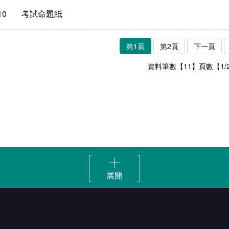
10
考試命題紙
第1頁
第2頁
下一頁
資料筆數【11】頁數【1/
展開