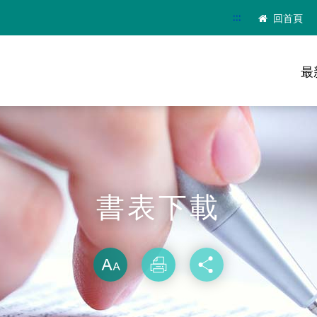
:::
回首頁
最
書表下載
略過字型切換
放大
列印
分享