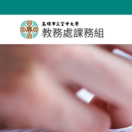
跳
到
主
要
內
容