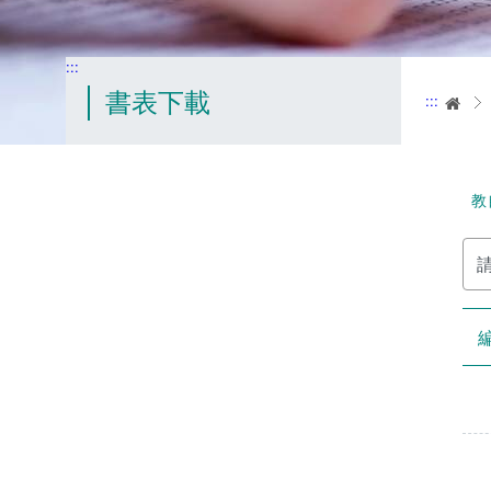
:::
書表下載
:::
首
教
請
輸
入
關
鍵
字