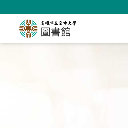
跳
到
主
要
內
容