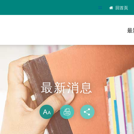
:::
回首頁
最
最新消息
略過字型切換
放大
列印
分享