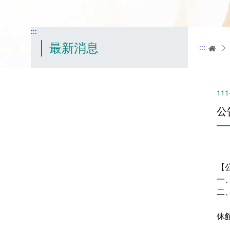
:::
最新消息
:::
首
111
公
【
一
二
休