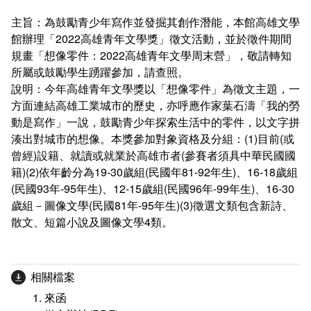
相關連結
主旨：為鼓勵青少年寫作並發掘其創作潛能，本館高雄文學
館辦理「2022高雄青年文學獎」徵文活動，並於徵件期間
館際合作
規畫「想像零件：2022高雄青年文學周末營」，敬請轉知
所屬或鼓勵學生踴躍參加，請查照。
電子資料庫
說明：今年高雄青年文學獎以「想像零件」為徵文主題，一
方面連結高雄工業城市的歷史，亦呼應作家葉石濤「我的勞
全國學術電子資源系統
試用電子資料庫
動是寫作」一說，鼓勵青少年探索生活中的零件，以文字拼
湊出對城市的想像。本獎參加對象資格及分組：(1)目前(或
論文相關網站
電子資料庫
曾經)設籍、就讀或就業於高雄市者(參賽者須具中華民國國
籍)(2)依年齡分為19-30歲組(民國年81-92年生)、16-18歲組
中文圖書分類表
Journals學術期刊資料庫
研究方法與論文寫作參考資料
(民國93年-95年生)、12-15歲組(民國96年-99年生)、16-30
歲組－圖像文學(民國81年-95年生)(3)徵選文類包含新詩、
電子資源
取得論文全文的方法
散文、短篇小說及圖像文學4類。
西文圖書分類表
凌網電子書HyRead ebook
相關檔案
華藝電子書iRead eBooks
來函