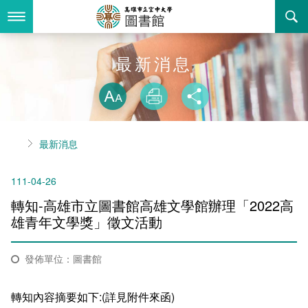
跳
到
主
要
內
最新消息
最新消息
容
略過字型切換
關於我們
放大
列印
分享
業務服務
本館簡介
首頁
最新消息
書表下載
組織職掌
開放時間
111-04-26
回空大首頁
聯絡資訊
法令規章
轉知-高雄市立圖書館高雄文學館辦理「2022高
活動花絮
新書推薦
雄青年文學獎」徵文活動
諮詢信箱
個人借閱查詢
發佈單位：圖書館
常見問答
轉知內容摘要如下:(詳見附件來函)