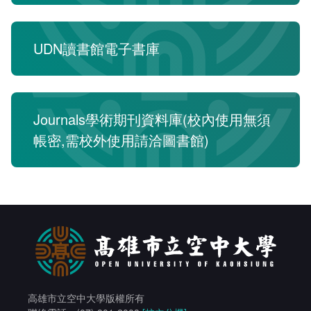
相關連結
館際合作
UDN讀書館電子書庫
電子資料庫
全國學術電子資源系統
試用電子資料庫
Journals學術期刊資料庫(校內使用無須
帳密,需校外使用請洽圖書館)
論文相關網站
電子資料庫
中文圖書分類表
Journals學術期刊資料庫
研究方法與論文寫作參考資料
電子資源
取得論文全文的方法
西文圖書分類表
凌網電子書HyRead ebook
華藝電子書iRead eBooks
高雄市立空中大學版權所有