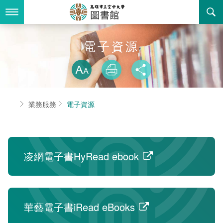
跳
到
主
要
內
最新消息
電子資源
容
略過字型切換
關於我們
放大
列印
分享
業務服務
本館簡介
首頁
業務服務
電子資源
書表下載
組織職掌
開放時間
回空大首頁
聯絡資訊
法令規章
凌網電子書HyRead ebook
活動花絮
新書推薦
諮詢信箱
個人借閱查詢
華藝電子書iRead eBooks
常見問答