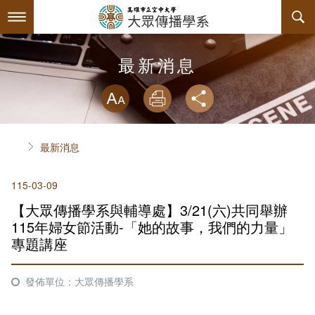
跳
到
主
要
內
最新消息
最新消息
容
略過字型切換
系所簡介
放大
列印
分享
師資陣容
關於本系
首頁
最新消息
課程規劃
系主任介紹
115-03-09
互動服務
連絡系辦
課程資訊
【大眾傳播學系與輔導處】3/21(六)共同舉辦
系學會
諮詢信箱
授課大綱
檔案下載
115年婦女節活動-「她的故事，我們的力量」
專題講座
回空大首頁
教材資訊
活動花絮
學會幹部
發佈單位：大眾傳播學系
課程地圖
組織章程