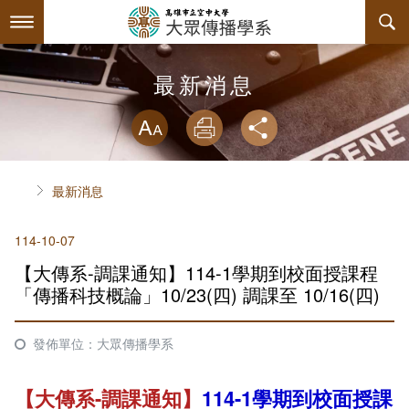
跳
到
主
要
內
最新消息
最新消息
容
略過字型切換
系所簡介
放大
列印
分享
師資陣容
關於本系
首頁
最新消息
課程規劃
系主任介紹
114-10-07
互動服務
連絡系辦
課程資訊
【大傳系-調課通知】114-1學期到校面授課程
系學會
諮詢信箱
授課大綱
檔案下載
「傳播科技概論」10/23(四) 調課至 10/16(四)
回空大首頁
教材資訊
活動花絮
學會幹部
發佈單位：大眾傳播學系
課程地圖
組織章程
【大傳系-調課通知】
114-1學期到校面授課