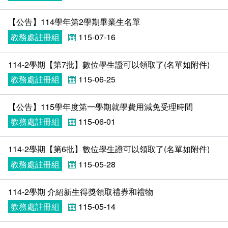
在學
就學費用減免申請
【公告】114學年第2學期畢業生名單
畢業
選系申請
成績查詢
教務處註冊組
115-07-16
學分抵免及減修申請
學生行事曆
畢業申請
114-2學期【第7批】數位學生證可以領取了(名單如附件)​
教務處註冊組
115-06-25
數位學生證換發
畢業學分配置
【公告】115學年度第一學期就學費用減免受理時間
校訊電子報
專業基礎必修課程
教務處註冊組
115-06-01
各學系學位授予
114-2學期【第6批】數位學生證可以領取了(名單如附件)​
教務處註冊組
115-05-28
114-2學期 介紹新生得獎領取禮券和禮物
教務處註冊組
115-05-14