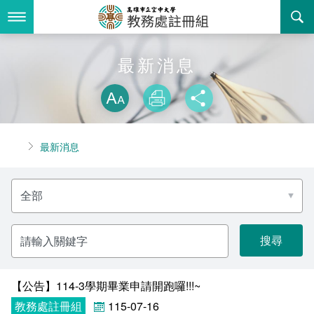
跳
到
主
要
內
最新消息
最新消息
容
略過字型切換
關於我們
放大
列印
分享
業務服務
組織職掌
首頁
最新消息
書表下載
聯絡資訊
法令規章
分
回空大首頁
活動花絮
常見問答
類
名
稱
諮詢信箱
相關連結
請
輸
入
招生
關
鍵
字
【公告】114-3學期畢業申請開跑囉!!!~
入學
招生特訊
教務處註冊組
115-07-16