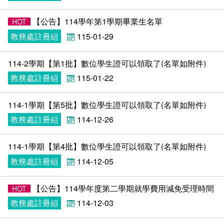
在學
就學費用減免申請
【公告】114學年第1學期畢業生名單
HOT
畢業
選系申請
成績查詢
教務處註冊組
115-01-29
學分抵免及減修申請
學生行事曆
畢業申請
114-2學期【第1批】數位學生證可以領取了(名單如附件)​
教務處註冊組
115-01-22
數位學生證換發
畢業學分配置
114-1學期【第5批】數位學生證可以領取了(名單如附件)​
校訊電子報
專業基礎必修課程
教務處註冊組
114-12-26
各學系學位授予
114-1學期【第4批】數位學生證可以領取了(名單如附件)​
教務處註冊組
114-12-05
【公告】114學年度第二學期就學費用減免受理時間
HOT
教務處註冊組
114-12-03