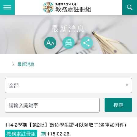
跳
到
主
要
內
最新消息
最新消息
容
略過字型切換
關於我們
放大
列印
分享
業務服務
組織職掌
首頁
最新消息
書表下載
聯絡資訊
法令規章
分
回空大首頁
活動花絮
常見問答
類
名
稱
諮詢信箱
相關連結
請
輸
入
招生
關
鍵
字
114-2學期【第2批】數位學生證可以領取了(名單如附件)​
入學
招生特訊
教務處註冊組
115-02-26