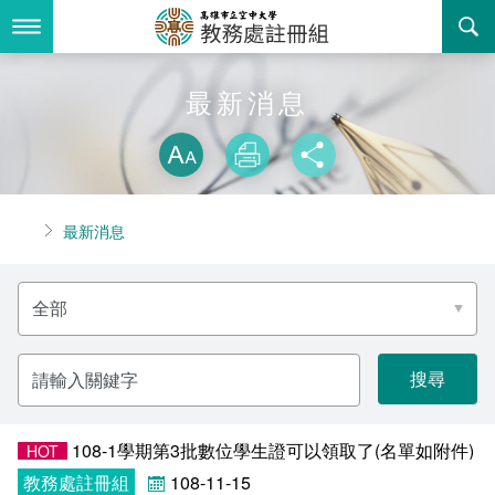
跳
到
主
要
內
最新消息
最新消息
容
略過字型切換
關於我們
放大
列印
分享
業務服務
組織職掌
首頁
最新消息
書表下載
聯絡資訊
法令規章
分
回空大首頁
活動花絮
常見問答
類
名
稱
諮詢信箱
相關連結
請
輸
入
招生
關
鍵
字
108-1學期第3批數位學生證可以領取了(名單如附件)
HOT
入學
招生特訊
教務處註冊組
108-11-15