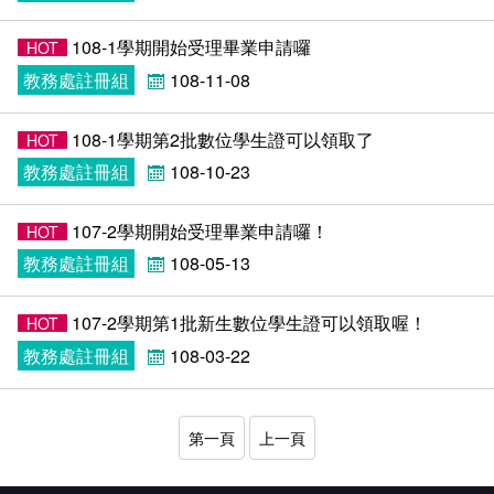
在學
就學費用減免申請
108-1學期開始受理畢業申請囉
HOT
畢業
選系申請
成績查詢
教務處註冊組
108-11-08
學分抵免及減修申請
學生行事曆
畢業申請
108-1學期第2批數位學生證可以領取了
HOT
教務處註冊組
108-10-23
數位學生證換發
畢業學分配置
107-2學期開始受理畢業申請囉！
HOT
校訊電子報
專業基礎必修課程
教務處註冊組
108-05-13
各學系學位授予
107-2學期第1批新生數位學生證可以領取喔！
HOT
教務處註冊組
108-03-22
第一頁
上一頁