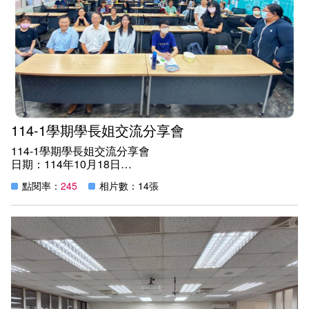
所的修課日常，讓同學們可以有個準備的方向。
參與的院校與系所:
一、高師大(工業科技教育學系)
二、高科大(智慧商務系、金融資訊系)
三、高餐大(觀光研究所)
114-1學期學長姐交流分享會
114-1學期學長姐交流分享會
日期：114年10月18日
地點：教學樓C203教室
點閱率：
245
相片數：14張
紀實：
為了讓同學能夠從學長姐的經驗分享中獲得啟發，如何運用
科技在產業中的巧思，增進學生對於職場技能的日新月異，
本系特別邀請「貝隆餐廳董事長特助李瑞棉學姐」回校與同
學們分享，主題是「餐飲業的科技巧思」，瑞棉學姐透過這
一場活動，分享了餐飲業如何運用各種科技，加入inline點
餐系統，讓接待不再手忙腳亂，也分享了現在挺夯的送餐機
器人，加上科技巧思的行銷模式，致力經營的粉絲專頁，接
獲不少Buffet派對預約、特定節日活動企劃、商業套餐聚
會、求婚及婚宴活動策畫...等，更是電影海霧殺青慶功宴、