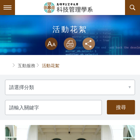
跳
到
主
要
內
最新消息
活動花絮
容
略過字型切換
系所簡介
放大
列印
分享
師資陣容
系所簡介
首頁
互動服務
活動花絮
課程規劃
系主任介紹
分
互動服務
連絡系辦
課程簡介
類
系學會
諮詢信箱
授課大綱
檔案下載
請
輸
入
回空大首頁
教材資訊
相關連結
系學會幹部
關
鍵
字
課程地圖
活動花絮
組織章程