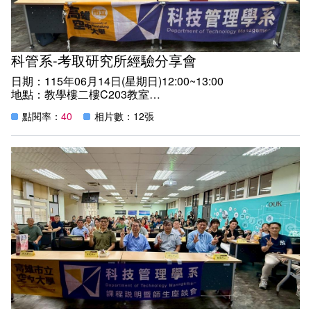
來、以智慧開創人生，以終身學習的信念不斷精進，將所學
化為服務社會、貢獻國家的力量。衷心祝福各位畢業快樂、
鵬程萬里、前程似錦、夢想成真，未來無論身在何處，都能
持續綻放光芒，書寫屬於自己的精彩人生。
科管系-考取研究所經驗分享會
日期：115年06月14日(星期日)12:00~13:00
地點：教學樓二樓C203教室
紀實：
點閱率：
40
相片數：12張
一、115學年度各大研究所放榜了，想知道考上的同學，如
何準備書審資料及面試嗎?科管系此次特邀請考上115學年
度高科大智慧商務學系榜首的李金翰同學、考上高師大工業
科技教育學系及高科大智慧商務學系的楊尚憲同學，回校分
享研究所報考該如何準備：
1.書面審查資料準備重點與常見問題.
2.口試應對技巧之實務分享.
二、同學精采的經驗分享，引起共鳴，徵得分享者的同意，
願意將此次分享的簡報放上學系最新消息，提供有意願報考
研究所的同學參考，歡迎同學點閱。