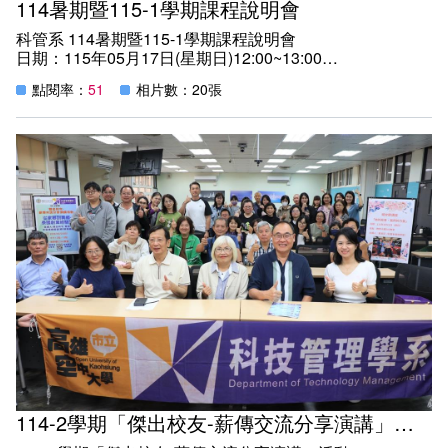
114暑期暨115-1學期課程說明會
科管系 114暑期暨115-1學期課程說明會
日期：115年05月17日(星期日)12:00~13:00
地點：教學樓二樓C203教室
點閱率：
51
相片數：20張
紀實：
一、同學們，等待已久，學習新知的課程說明會來了，我們
特別邀請本系專、兼任授課教師介紹新學期課程內容，協助
同學深入了解課程架構與學習重點，作為選課及研讀參考之
依據。
二、114暑期的課程有「企業與組織倫理、半導體產業通
論、短影片製作入門」，115-1學期的課程有「 團購行銷策
略、人際關係管理、AI 科技素養、基礎統計分析、企業經
營管理實務、物聯網實作、生成式AI辦公室應用實務、AI影
像辨識實作與應用」..等相關課程，課程實戰應用多元，效
益量化加倍~
114-2學期「傑出校友-薪傳交流分享演講」活動