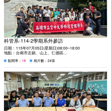
外，更有校本部在地三苓里里長，攜手新住民協會理事長的
太太(也是本系畢業系友) 齊聚一堂，共同見證這一個重要里
程碑。
本屆畢業生成績表現亮眼:
「長青好學獎」由蔡宗武同學獲獎
「學藝優異獎」大學部由楊尚憲同學獲獎
「學藝優異獎」軍職班由黃永盛同學代表領獎
展現本系學生堅持不懈與追求卓越的精神風貌。
科管系-114-2學期系外參訪
值得一提的是，本系畢業生郭冠霖同學，現任本地三苓里里
日期：115年07月05日(星期日)08:00~18:00
長，於畢業典禮中榮獲代表科技管理學系上台接受校長正
地點：台南市左鎮、山上、仁德區
冠，並由校長親自頒發學位證書。這份榮耀不僅是對郭同學
紀實：
努力學習的肯定，更象徵科技管理學系培育人才、服務地方
點閱率：
18
相片數：24張
為引導學生瞭解科技於文化資產保存與應用之實務運作；並
的教育成果。
透過水道設施參訪，認識基礎建設之科技管理、智慧城市及
郭同學始終秉持終身學習的精神，將在科技管理學系所學知
智慧水務之發展概念。
識應用於地方治理與公共服務，以實際行動回饋社會，成為
此外，藉由博物館之經營模式，探討品牌經營、文化創意管
學以致用的最佳典範。此次代表本系站上畢業典禮舞臺，不
理、顧客體驗設計，以及藝術與科技之跨域整合，進一步理
僅為科技管理學系增添光彩，也進一步提升本系的社會能見
解文創產業之創新發展趨勢。
度，展現高雄市立空中大學深耕在地、終身學習、服務社會
本次活動:主要參觀
的辦學理念，鼓勵更多民眾投入終身學習，共同開創人生的
(1)台南市左鎮區化石館
新篇章。
(2)台南市山上區水道博物館園區
最後，謹向全體畢業生獻上最誠摯的祝福與賀忱。恭喜各位
(3)台南市奇美博物館
順利完成學業，迎接人生新的起點。願大家以自信迎向未
讓我們在台灣看見世界之美