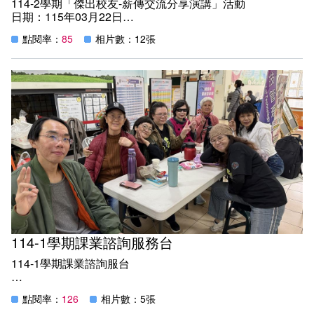
114-2學期「傑出校友-薪傳交流分享演講」活動
日期：115年03月22日
地點：教學樓C203教室
點閱率：
85
相片數：12張
紀實：
高雄空大邀請傑出校友葉淑芬分享泰國創業經驗 拓展學生
國際視野
本系於今（22）日舉辦「傑出校友薪傳交流分享」專題演
講，特邀請本校傑出校友、中榮集團（ADI Group）財務總
監葉淑芬返校演講，以「從家鄉到異鄉：泰國創業經驗談」
為題，分享其遠赴泰國創業、打造國際製造企業的心路歷
程，吸引眾多師生到場聆聽，現場互動熱絡。
活動由郭英勝教務長開場表示，葉淑芬校友為科技管理學系
「泰國專班」畢業生，長期深耕海外產業，不僅在國際製造
領域表現卓越，更展現終身學習精神。透過傑出校友返校分
享，希望讓同學們從真實的創業故事中了解國際產業環境，
並啟發未來職涯發展方向。
演講中，葉淑芬分享創業初期遠赴泰國發展的艱辛歷程。面
對語言與文化差異，憑藉毅力與行動力，在陌生環境中逐步
114-1學期課業諮詢服務台
建立人脈與事業基礎，而這些經驗與科技管理學系課程中所
強調的「國際視野」、「跨文化溝通」與「產業策略思維」
114-1學期課業諮詢服台
高度契合。她勉勵學弟妹勇於走向世界、累積國際經驗，並
以長遠視野思考產業發展趨勢。她最後表示：「科技管理不
科管系 114-1學期課業諮詢服務台
只是學習運用科技，更重要的是問題發掘，理解產業與市
點閱率：
126
相片數：5張
日期：四次大面授上課日10:00~15:00
場，創新思考與整合找到技術與商業之間的連結。」