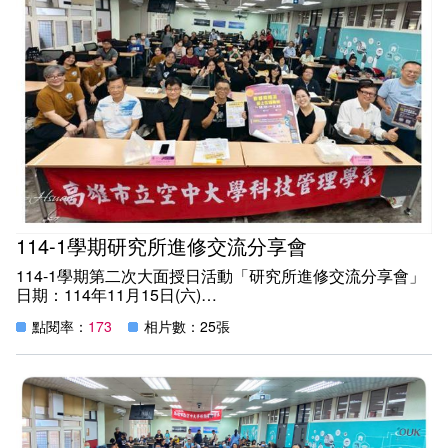
依據。
二、114-2學期的課程有「AI工具應用入門、客戶關係管
理、 能源管理與低碳製造、綠能科技產業、電競產業與創
新、3D與雷雕藝術設計、微軟 AI-900 認證、採購管理、供
應鏈與物流管理」....等相關課程，課程實用又精采，內容非
常豐富~
114-1學期研究所進修交流分享會
114-1學期第二次大面授日活動「研究所進修交流分享會」
日期：114年11月15日(六)
時間：12:00~13:00
點閱率：
173
相片數：25張
地點：教學樓C203教室
紀實:
為了讓同學有進修管道，持續辦理「研究所進修交流分享
會」活動，今年特別邀請高雄餐旅大學觀光學院來參加，這
三大院校四系所的教授與碩專班同學來跟同學分享進修研究
所需準備的資料與報考研究所的流程，今年也邀請到畢業於
高空大的學長姐，有博士生、碩士生回來分享，他們在研究