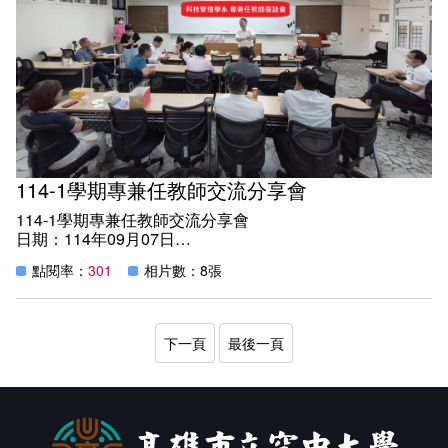
電影上映慶功宴、演唱會慶功宴、粉絲見面會眾星雲集，是
個追星的好所在。
貝隆的成功經營，是許多來到高雄的人都會想去的一個地
方，各種行銷與經驗分享，也給學弟妹們一個最好的體驗。
114-1學期專兼任教師交流分享會
114-1學期專兼任教師交流分享會
日期：114年09月07日
地點：教學樓C205教室
點閱率：
301
相片數：8張
紀實：
114年09月07日本系為促進教師之間的合作與互動，辦理一
場次教師交流分享會活動，並頒發114-1學期教師「運用數
位學習平台融入教學」得獎教師獎狀及獎品。
下一頁
最後一頁
新任許介星主任特別歡迎教師們的熱情參與及對本系教學活
動的支持，會中主任與每一位參加的教師一一寒暄，了解老
師的專長領域外，也期許本系教師能藉此次活動互相分享教
學經驗，深化教學理念，以提升本系教學品質與學生學習成
效。