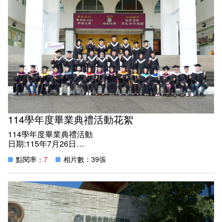
課程地圖主頁
114學年度畢業典禮活動花絮
114學年度畢業典禮活動
日期:115年7月26日
時間:08:00~11:30
點閱率：
7
相片數：39張
紀實:
今年本校畢業主題為「榮耀空大 學啟未來」，畢業生在師
長、親友及同學的祝福下，跨越時空限制，圓滿完成雲端學
習旅程的光榮時刻。
114學年度本系共有171位畢業生光榮畢業，典禮當日來自
基隆、澎湖及台南的軍職班同學及大學部同學回校參與盛
典，讓現場洋溢著深厚的同窗情誼與溫暖的團聚氛圍。此