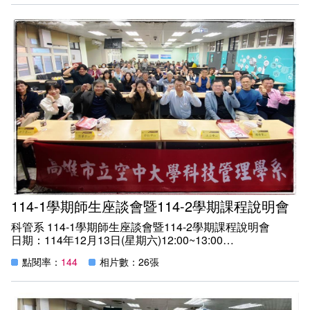
地點：教學樓一樓電梯前
未來本系將持續透過課程與產業交流活動，邀請更多校友與
紀實：
企業界人士回校分享實務經驗，深化產學合作，培養具備國
一、每一次的大面授返校上課日，科管系都會在教學樓電梯
際宏觀及全球視野與創新整合能力的科技管理人才。
前擺設課業諮詢服務台，提供同學們各式各樣的提問與服
務，包含各科教室、如何選課、申請抵免與減修、畢業前要
修滿哪些課程、學分配置、領問卷小禮物在哪領?班代頒獎
典禮在哪舉行......等，種種問題。
二、為同學服務的人員，有系學會會長帶領的幹部群、畢業
又回來選課的學長姐、考上研究所的畢業生….當然還有老
師們的光臨，讓同學可以在舒適的服務台，授業解惑。
三、這一學期還有親臨服務台的系友會會長、科管二位資深
學姐回來幫忙，為科管系增添不少熱鬧氣氛，更為系上增加
不少的凝聚力，歡迎各位學長姐，親臨科管系，為大家服
務，分享以往的經驗給徐弟妹們。
114-1學期師生座談會暨114-2學期課程說明會
科管系 114-1學期師生座談會暨114-2學期課程說明會
日期：114年12月13日(星期六)12:00~13:00
地點：教學樓二樓C203教室
點閱率：
144
相片數：26張
紀實：
一、同學們，期待已久，114-2學期 科管系的課程說明會來
了，我們特別邀請本系專、兼任授課教師介紹新學期課程內
容，協助同學深入了解課程架構與學習重點，作為選課參考