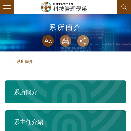
跳
到
主
要
內
最新消息
系所簡介
容
略過字型切換
系所簡介
放大
列印
分享
師資陣容
系所簡介
首頁
系所簡介
課程規劃
系主任介紹
互動服務
連絡系辦
課程簡介
系所簡介
系學會
諮詢信箱
授課大綱
檔案下載
回空大首頁
教材資訊
相關連結
系學會幹部
系主任介紹
課程地圖
活動花絮
組織章程