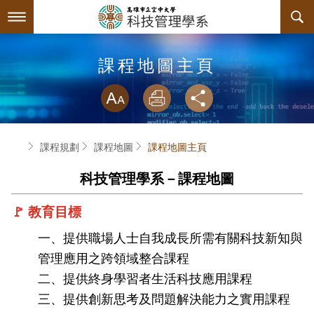
跳
到
主
要
內
最新消息
課程地圖主頁
容
略過字型切換
系所簡介
放大
列印
分享
師資陣容
系所簡介
首頁
課程規劃
課程地圖
課程地圖主頁
課程規劃
系主任介紹
科技管理學系－課程地圖
互動服務
連絡系辦
課程簡介
🚩 教育目標
系學會
諮詢信箱
授課大綱
檔案下載
一、提供職場人士自我成長所需有關科技新知與
回空大首頁
教材資訊
相關連結
系學會幹部
管理應用之跨領域整合課程
二、提供終身學習者生活科技應用課程
課程地圖
活動花絮
組織章程
三、提供創新思考及問題解決能力之實用課程