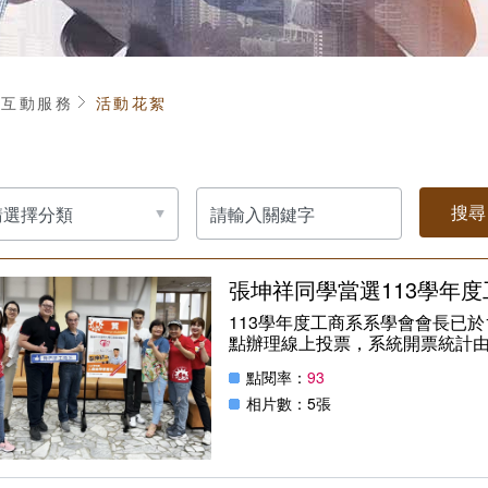
頁
互動服務
活動花絮
請
輸
入
關
鍵
字
張坤祥同學當選113學年
113學年度工商系系學會會長已於1
點辦理線上投票，系統開票統計
點閱率：
93
相片數：5張