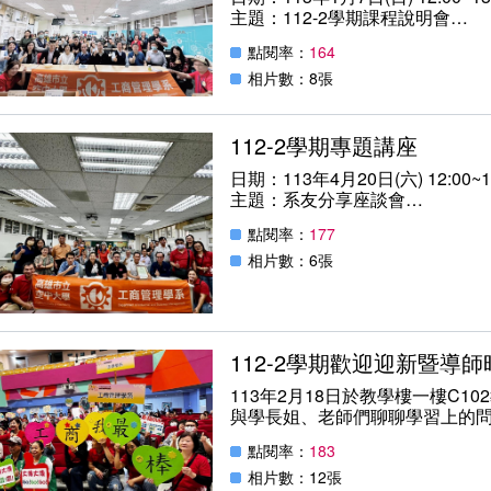
主題：112-2學期課程說明會
主講：工商系薛昭義主任
點閱率：
164
地點：本校教學樓C203教室
相片數：8張
112-2學期專題講座
日期：113年4月20日(六) 12:00~1
主題：系友分享座談會
主講：元旭電機吳俊芳總經理
點閱率：
177
地點：本校教學校C302教室
相片數：6張
112-2學期歡迎迎新暨導師
113年2月18日於教學樓一樓C1
與學長姐、老師們聊聊學習上的
邀請新生集合，一起加入工商大
點閱率：
183
相片數：12張