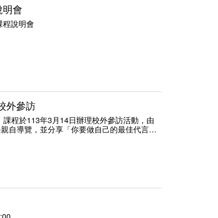
說明會
期課程說明會
3:00
」校外參訪
課程於113年3月14日辦理校外參訪活動，由
長親自導覽，並分享「你要做自己的最佳代言
人，可以做得比你好。為了不留遺憾的人生，有
是什麼？接下來的歲月裡，每年完成一項挑戰多
會做了。」快樂其實很簡單：《你要快樂，才能
:00