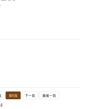
肉
頁
第5頁
下一頁
最後一頁
6】