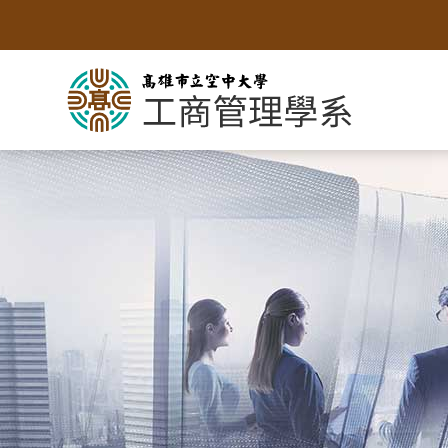
跳
到
主
要
內
容