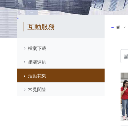
:::
互動服務
:::
首
檔案下載
分
類
相關連結
活動花絮
常見問答