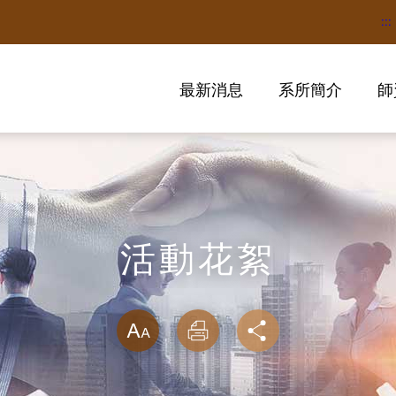
:::
最新消息
系所簡介
師
活動花絮
略過字型切換
放大
列印
分享