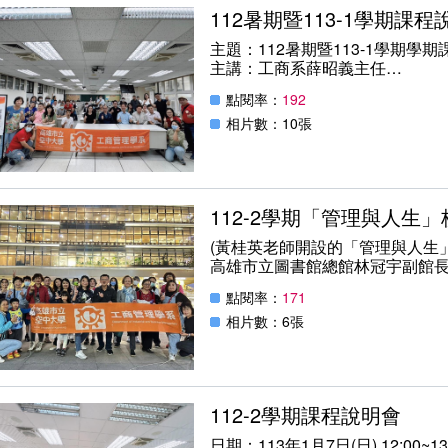
112暑期暨113-1學期課程
主題：112暑期暨113-1學期學
主講：工商系薛昭義主任
地點：本校教學樓C302教室
點閱率：
192
日期：113年6月15日(六) 12:00~1
相片數：10張
112-2學期「管理與人生
(黃桂英老師開設的「管理與人生」
高雄市立圖書館總館林冠宇副館
人，因為這件事，沒有任何一個
點閱率：
171
想做的事就去做，你的夢想清單
好，「再拖延一下，就永遠也不
相片數：6張
好好生活》。
112-2學期課程說明會
日期：113年1月7日(日) 12:00~13