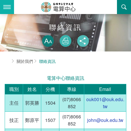
跳
到
主
要
內
最新消息
聯絡資訊
容
略過字型切換
關於我們
放大
列印
分享
業務服務
組織職掌
首頁
關於我們
聯絡資訊
書表下載
聯絡資訊
法令規章
電算中心聯絡資訊
回空大首頁
活動花絮
資訊相關法規
職別
姓名
分機
專線
Email
諮詢信箱
購置軟體版權
(07)8066
ouk001@ouk.edu.
主任
郭英勝
1504
852
tw
智慧財產權宣導
(07)8066
技正
鄭原平
1507
john@ouk.edu.tw
自由軟體清單
852