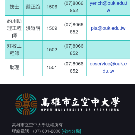
(07)8066
yench@ouk.edu.t
統計資訊服務
技士
嚴正誼
1506
852
w
資料開放
約用助
(07)8066
理工程
洪道明
1509
pia@ouk.edu.tw
852
常見問答
師
駐校工
(07)8066
1502
相關連結
程師
852
(07)8066
ecservice@ouk.e
助理
1501
852
du.tw
高雄市立空中大學版權所有
聯絡電話：(07) 801-2008
[校內分機]