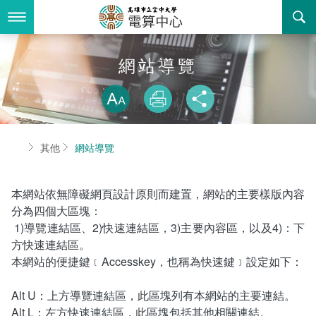
跳
到
主
要
內
最新消息
網站導覽
容
略過字型切換
關於我們
放大
列印
分享
業務服務
組織職掌
首頁
其他
網站導覽
書表下載
聯絡資訊
法令規章
回空大首頁
活動花絮
資訊相關法規
本網站依無障礙網頁設計原則而建置，網站的主要樣版內容
分為四個大區塊：
諮詢信箱
購置軟體版權
1)導覽連結區、2)快速連結區，3)主要內容區，以及4)：下
方快速連結區。
智慧財產權宣導
本網站的便捷鍵﹝Accesskey，也稱為快速鍵﹞設定如下：
自由軟體清單
Alt U：上方導覽連結區，此區塊列有本網站的主要連結。
Alt L：左方快速連結區，此區塊包括其他相關連結。