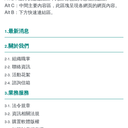
統計資訊服務
Alt C：中間主要內容區，此區塊呈現各網頁的網頁內容。
Alt B：下方快速連結區。
資料開放
.最新消息
1
常見問答
.關於我們
2
相關連結
組織職掌
2-1.
聯絡資訊
2-2.
活動花絮
2-3.
諮詢信箱
2-4.
.業務服務
3
法令規章
3-1.
資訊相關法規
3-2.
購置軟體版權
3-3.