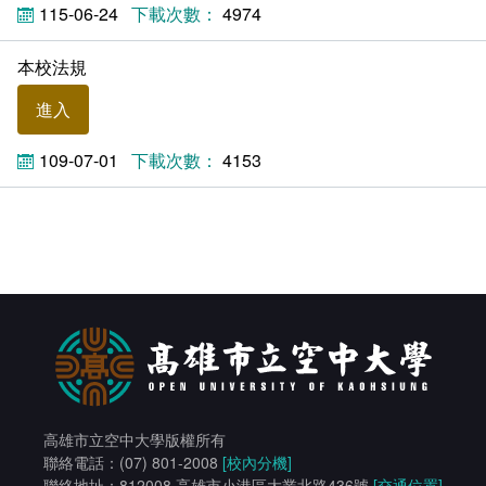
115-06-24
4974
統計資訊服務
本校法規
資料開放
進入
常見問答
109-07-01
4153
相關連結
高雄市立空中大學版權所有
聯絡電話：(07) 801-2008
[校內分機]
聯絡地址：812008 高雄市小港區大業北路436號
[交通位置]