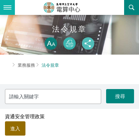
跳
到
主
要
內
最新消息
法令規章
容
略過字型切換
關於我們
放大
列印
分享
業務服務
組織職掌
首頁
業務服務
法令規章
書表下載
聯絡資訊
法令規章
回空大首頁
活動花絮
資訊相關法規
請
輸
諮詢信箱
購置軟體版權
入
關
鍵
智慧財產權宣導
字
資通安全管理政策
進入
自由軟體清單