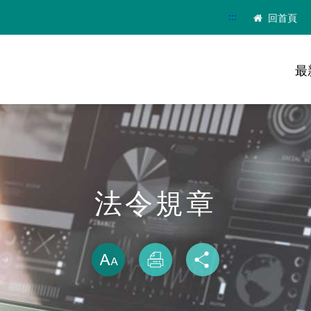
:::
回首頁
最
法令規章
略過字型切換
放大
列印
分享