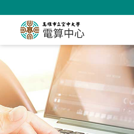
跳
到
主
要
內
容