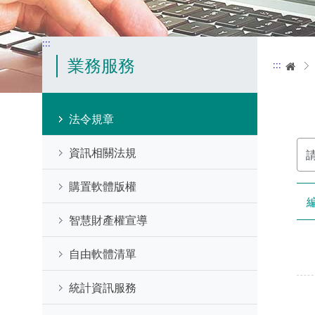
:::
業務服務
:::
首
法令規章
請
資訊相關法規
輸
入
關
購置軟體版權
鍵
字
智慧財產權宣導
自由軟體清單
統計資訊服務