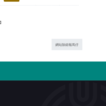
1】
網站除錯報馬仔