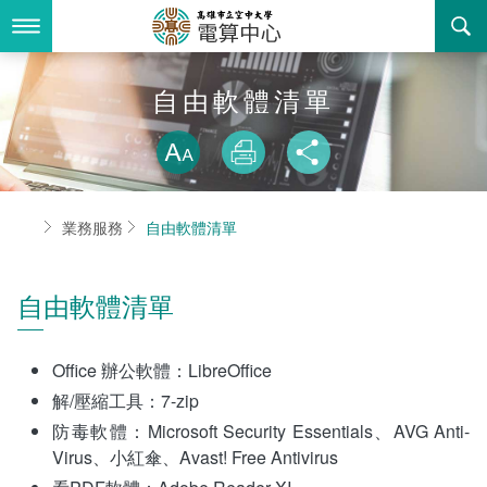
跳
到
主
要
內
最新消息
自由軟體清單
容
略過字型切換
關於我們
放大
列印
分享
業務服務
組織職掌
首頁
業務服務
自由軟體清單
書表下載
聯絡資訊
法令規章
回空大首頁
活動花絮
資訊相關法規
自由軟體清單
諮詢信箱
購置軟體版權
Office 辦公軟體：LibreOffice
智慧財產權宣導
解/壓縮工具：7-zip
防毒軟體：Microsoft Security Essentials、AVG Anti-
自由軟體清單
Virus、小紅傘、Avast! Free Antivirus