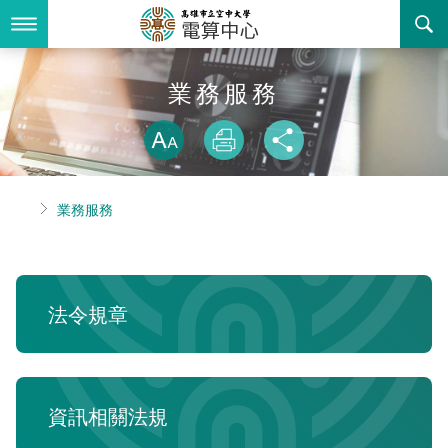
跳
到
主
要
內
最新消息
業務服務
容
略過字型切換
關於我們
放大
列印
分享
業務服務
組織職掌
首頁
業務服務
書表下載
聯絡資訊
法令規章
回空大首頁
活動花絮
資訊相關法規
法令規章
諮詢信箱
購置軟體版權
智慧財產權宣導
資訊相關法規
自由軟體清單