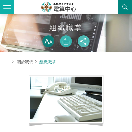
跳
到
主
要
內
最新消息
組織職掌
容
略過字型切換
關於我們
放大
列印
分享
業務服務
組織職掌
首頁
關於我們
組織職掌
書表下載
聯絡資訊
法令規章
回空大首頁
活動花絮
資訊相關法規
諮詢信箱
購置軟體版權
智慧財產權宣導
自由軟體清單