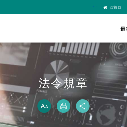
:::
回首頁
最
法令規章
略過字型切換
放大
列印
分享