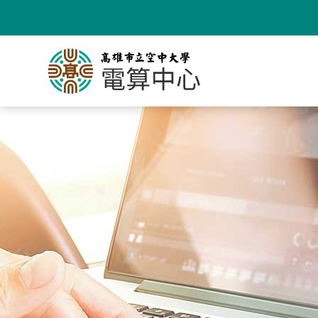
跳
到
主
要
內
容