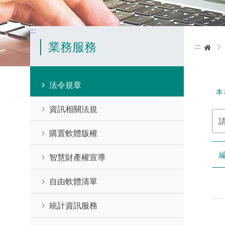
:::
業務服務
:::
首
法令規章
本
資訊相關法規
請
輸
入
購置軟體版權
關
鍵
字
智慧財產權宣導
自由軟體清單
統計資訊服務