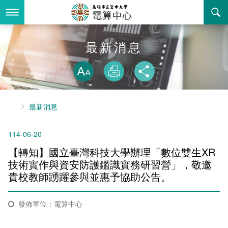
跳
到
主
要
內
最新消息
最新消息
容
略過字型切換
關於我們
放大
列印
分享
業務服務
組織職掌
首頁
最新消息
書表下載
聯絡資訊
法令規章
114-06-20
回空大首頁
活動花絮
資訊相關法規
【轉知】國立臺灣科技大學辦理「數位雙生XR
諮詢信箱
購置軟體版權
技術實作與資安防護鑑識實務研習營」，敬邀
貴校教師踴躍參與並惠予協助公告。
智慧財產權宣導
發佈單位：電算中心
自由軟體清單