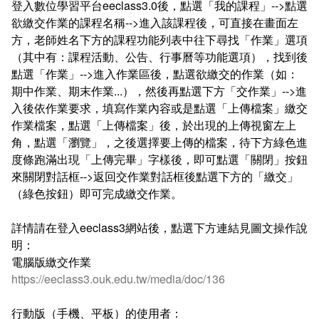
登入數位學習平台eeclass3.0後，點選「我的課程」-->點選
統計資訊服務
欲繳交作業的課程名稱-->進入該課程後，可直接在畫面左
方，老師姓名下方的課程功能列表中往下尋找「作業」選項
資料開放
（其中有：課程活動、公告、行事曆等功能選項），找到後
點選「作業」-->進入作業區後，點選欲繳交的作業（如：
常見問答
期中作業、期末作業...），然後再點選下方「交作業」-->進
入後依作業要求，填寫作業內容或是點選「上傳檔案」繳交
相關連結
作業檔案，點選「上傳檔案」後，於出現的上傳視窗左上
角，點選「瀏覽」，之後選擇要上傳的檔案，待下方綠色進
度條跑滿出現「上傳完畢」字樣後，即可點選「關閉」按鈕
來關閉對話框-->返回交作業對話框後點選下方的「繳交」
（綠色按鈕）即可完成繳交作業。
詳情請在登入eeclass3網站後，點選下方連結見圖文操作說
明：
電腦版繳交作業
https://eeclass3.ouk.edu.tw/media/doc/136
行動版（手機、平板）的使用者：