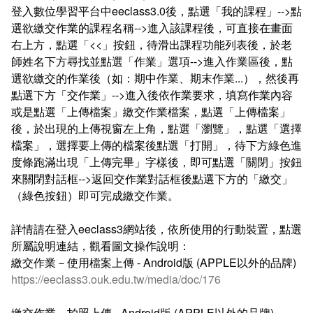
登入數位學習平台中eeclass3.0後，點選「我的課程」-->點
選欲繳交作業的課程名稱-->進入該課程後，可直接在畫面
右上方，點選「<<」按鈕，待滑出課程功能列表後，於老
師姓名下方尋找並點選「作業」選項-->進入作業區後，點
選欲繳交的作業後（如：期中作業、期末作業...），然後再
點選下方「交作業」-->進入後依作業要求，填寫作業內容
或是點選「上傳檔案」繳交作業檔案，點選「上傳檔案」
後，於出現的上傳視窗左上角，點選「瀏覽」，點選「選擇
檔案」，選擇要上傳的檔案後點選「打開」，待下方綠色進
度條跑滿出現「上傳完畢」字樣後，即可點選「關閉」按鈕
來關閉對話框-->返回交作業對話框後點選下方的「繳交」
（綠色按鈕）即可完成繳交作業。
詳情請在登入eeclass3網站後，依所使用的行動裝置，點選
所屬說明連結，觀看圖文操作說明：
繳交作業－使用檔案上傳 - Android版 (APPLE以外的品牌)
https://eeclass3.ouk.edu.tw/media/doc/176
繳交作業－拍照上傳 - Android版 (APPLE以外的品牌)