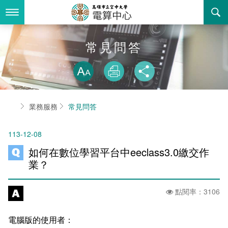
跳
到
主
要
內
最新消息
常見問答
容
略過字型切換
關於我們
放大
列印
分享
業務服務
組織職掌
首頁
業務服務
常見問答
書表下載
聯絡資訊
法令規章
113-12-08
回空大首頁
活動花絮
資訊相關法規
如何在數位學習平台中eeclass3.0繳交作
諮詢信箱
購置軟體版權
業？
智慧財產權宣導
點閱率：3106
自由軟體清單
電腦版的使用者：