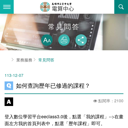
跳
到
主
要
內
最新消息
常見問答
容
略過字型切換
關於我們
放大
列印
分享
業務服務
組織職掌
首頁
業務服務
常見問答
書表下載
聯絡資訊
法令規章
113-12-07
回空大首頁
活動花絮
資訊相關法規
如何查詢歷年已修過的課程？
諮詢信箱
購置軟體版權
點閱率：2100
智慧財產權宣導
登入數位學習平台eeclass3.0後，點選「我的課程」-->在畫
自由軟體清單
面左方我的首頁列表中，點選「歷年課程」即可。