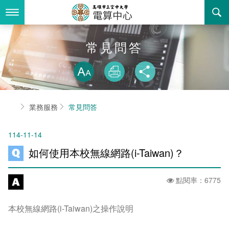
跳
到
主
要
內
最新消息
常見問答
容
略過字型切換
關於我們
放大
列印
分享
業務服務
組織職掌
首頁
業務服務
常見問答
書表下載
聯絡資訊
法令規章
114-11-14
回空大首頁
活動花絮
資訊相關法規
如何使用本校無線網路(i-Taiwan)？
諮詢信箱
購置軟體版權
點閱率：6775
智慧財產權宣導
本校無線網路(i-Taiwan)之操作說明
自由軟體清單