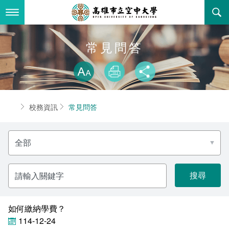
跳
到
主
要
內
最新消息
常見問答
容
略過字型切換
關於本校
全部公告
放大
列印
分享
行政單位
教務公告
空大簡介
首頁
校務資訊
常見問答
學術單位
學系公告
本校位置
行政單位簡介
立案證明
選
主題網站
行政公告
空大校刊
我們的校長
學術單位簡介
空大校史
擇
分
類
校務資訊
活動研習
資訊圖像化專區
校長室
通識教育中心
其他好站
空大有利的學習條件
關
鍵
字
招標徵才
校內分機(pdf)
教務處註冊組
工商管理學系
國內外開放課程
招生資訊
組織架構
EN
如何繳納學費？
歷史訊息
活動花絮
教務處課務組
法律學系
資訊相關法規
在學資訊
環境設備
新生報名
114-12-24