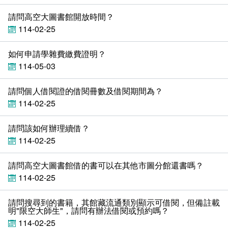
新聞媒體專區
影音資訊
學習指導中心
大眾傳播學系
校內系統
校務系統
請問高空大圖書館開放時間？
114-02-25
校園行事曆
輔導處
外國語文學系
問卷調查
課程大綱
資訊服務線上報修系統
如何申請學雜費繳費證明？
報名系統
研發處
文化藝術學系
法令規章
網路選課
消耗品申請
114-05-03
秘書處事務組
科技管理學系
書表下載
線上報名
網路教學 3.0 (111-2學期啟用)
會計預警及請購系統
請問個人借閱證的借閱冊數及借閱期間為？
114-02-25
秘書處出納組
健康管理與促進學系
政府公開資訊
線上報名查詢
校園行事曆
教室‧會議室預約系統
請問該如何辦理續借？
秘書處文書組
常見問答
線上報修最新消息
114-02-25
教學媒體處
意見信箱
請問高空大圖書館借的書可以在其他市圖分館還書嗎？
114-02-25
電算中心
影音資訊
各單位意見信箱
請問搜尋到的書籍，其館藏流通類別顯示可借閱，但備註載
圖書館
教師意見信箱
明"限空大師生"，請問有辦法借閱或預約嗎？
114-02-25