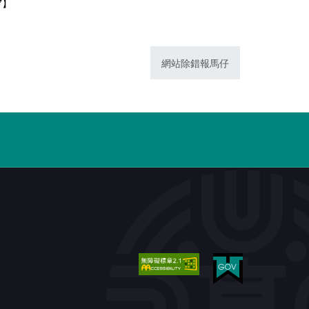
7】
網站除錯報馬仔