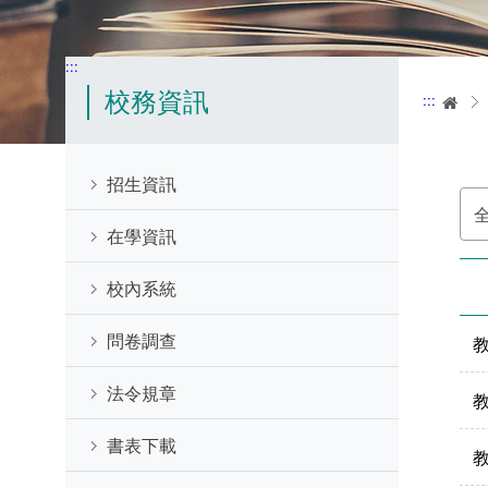
:::
校務資訊
:::
首
招生資訊
選
擇
分
在學資訊
類
校內系統
問卷調查
法令規章
書表下載