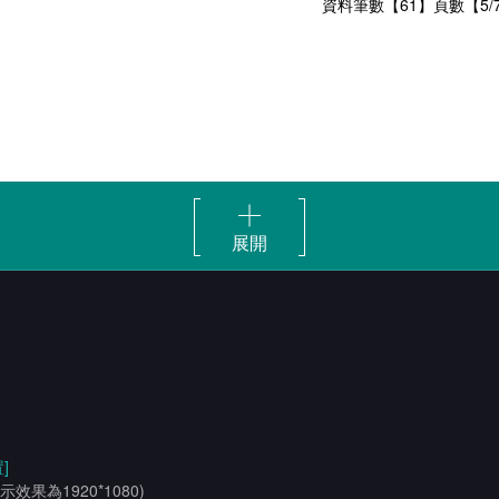
資料筆數【61】頁數【5/
展開
]
示效果為1920*1080)