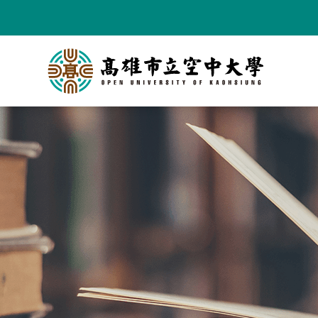
跳
到
主
要
內
容