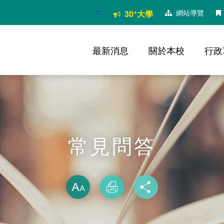
:::
+
網站導覽
30
大學
最新消息
關於本校
行政
常見問答
略過字型切換
放大
列印
分享