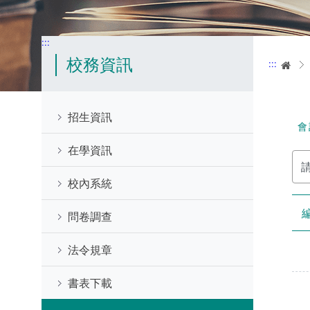
:::
校務資訊
:::
首
招生資訊
會
在學資訊
請
輸
入
校內系統
關
鍵
字
問卷調查
法令規章
書表下載