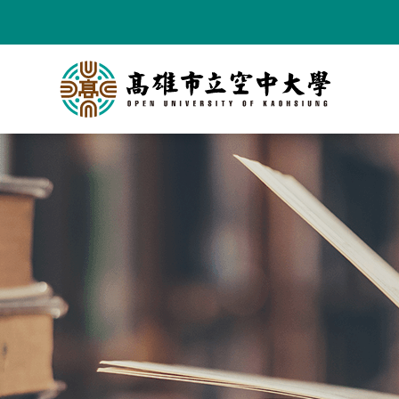
跳
到
主
要
內
容