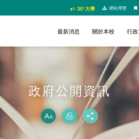
:::
+
網站導覽
30
大學
最新消息
關於本校
行政
政府公開資訊
略過字型切換
放大
列印
分享