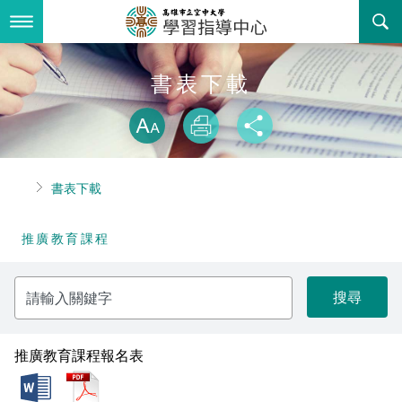
跳
到
主
要
內
最新消息
書表下載
容
略過字型切換
關於我們
放大
列印
分享
服務專區
組織職掌
首頁
書表下載
書表下載
聯絡資訊
推廣教育課程
推廣教育課程
回空大首頁
願景使命核心價值
校外班
請
訓練政策
常見問答
輸
入
關
活動花絮
法令規章
鍵
字
推廣教育課程報名表
諮詢信箱
相關連結
doc
pdf