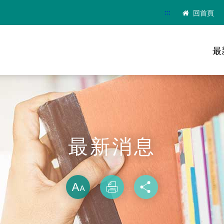
:::
回首頁
最
最新消息
略過字型切換
放大
列印
分享