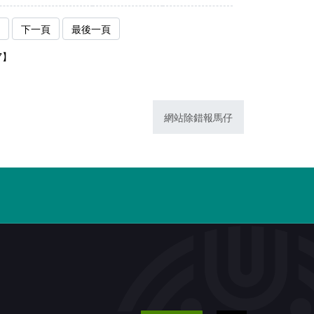
下一頁
最後一頁
7】
網站除錯報馬仔