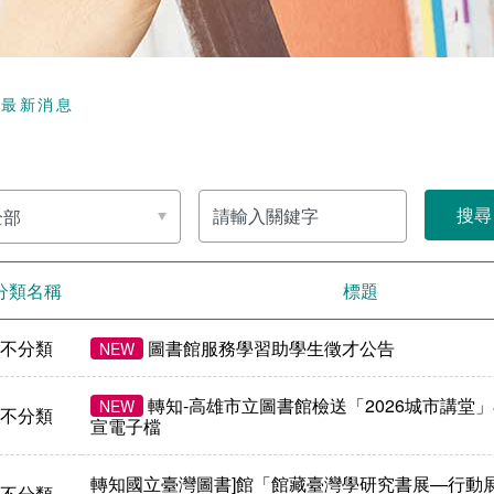
頁
最新消息
請
輸
入
關
鍵
字
分類名稱
標題
不分類
圖書館服務學習助學生徵才公告
NEW
轉知-高雄市立圖書館檢送「2026城市講堂
NEW
不分類
宣電子檔
轉知國立臺灣圖書]館「館藏臺灣學研究書展—行動展
不分類