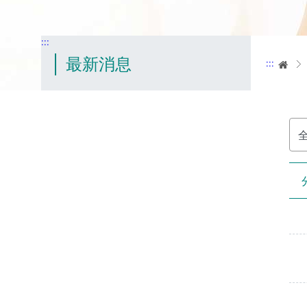
:::
最新消息
:::
首
分
類
名
稱