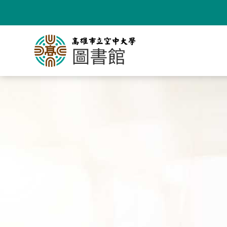
跳
到
主
要
內
容