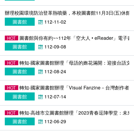
相關連結
辦理校園環境防治登革熱噴藥，本校圖書館11月3日(五)休館
館際合作
圖書館
112-11-02
電子資料庫
圖書館與你有約~~112年「空大人 • eReader」電
HOT
圖書館
112-09-08
全國學術電子資源系統
試用電子資料庫
轉知-國家圖書館辦理「母語的媠花滿開：迎接台語文
HOT
論文相關網站
電子資料庫
圖書館
112-08-24
中文圖書分類表
Journals學術期刊資料庫
研究方法與論文寫作參考資料
轉知-國家圖書館辦理「Visual Fanzine－台灣
HOT
電子資源
取得論文全文的方法
圖書館
112-07-14
西文圖書分類表
凌網電子書HyRead ebook
轉知-高雄市立圖書館辦理「2023青春逗陣學堂：未來
HOT
圖書館
112-06-29
華藝電子書iRead eBooks