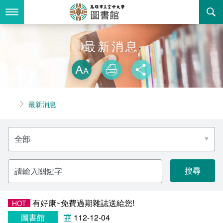
跳
到
主
要
內
最新消息
最新消息
容
略過字型切換
關於我們
放大
列印
分享
業務服務
本館簡介
首頁
最新消息
書表下載
組織職掌
開放時間
分
回空大首頁
聯絡資訊
法令規章
類
名
稱
活動花絮
新書推薦
請
輸
入
諮詢信箱
個人借閱查詢
關
鍵
字
有好康~免費過期雜誌送給您!
HOT
常見問答
圖書館
112-12-04