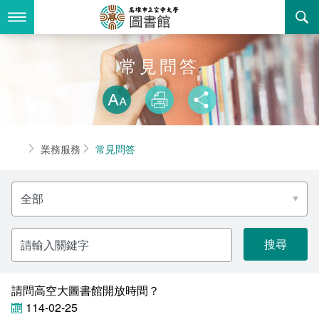
跳
到
主
要
內
最新消息
常見問答
容
略過字型切換
關於我們
放大
列印
分享
業務服務
本館簡介
首頁
業務服務
常見問答
書表下載
組織職掌
開放時間
選
回空大首頁
聯絡資訊
法令規章
擇
分
類
活動花絮
新書推薦
關
鍵
字
諮詢信箱
個人借閱查詢
請問高空大圖書館開放時間？
常見問答
114-02-25