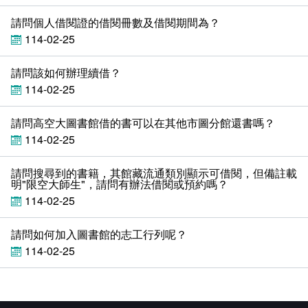
相關連結
請問個人借閱證的借閱冊數及借閱期間為？
114-02-25
館際合作
請問該如何辦理續借？
電子資料庫
114-02-25
全國學術電子資源系統
試用電子資料庫
請問高空大圖書館借的書可以在其他市圖分館還書嗎？
114-02-25
論文相關網站
電子資料庫
請問搜尋到的書籍，其館藏流通類別顯示可借閱，但備註載
中文圖書分類表
Journals學術期刊資料庫
研究方法與論文寫作參考資料
明"限空大師生"，請問有辦法借閱或預約嗎？
114-02-25
電子資源
取得論文全文的方法
請問如何加入圖書館的志工行列呢？
西文圖書分類表
凌網電子書HyRead ebook
114-02-25
華藝電子書iRead eBooks