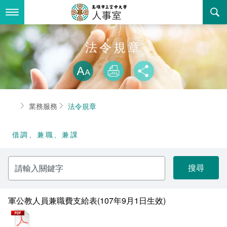
跳
到
主
要
內
最新消息
法令規章
容
略過字型切換
關於我們
放大
列印
分享
業務服務
組織職掌
首頁
業務服務
法令規章
書表下載
聯絡資訊
法令規章
借調、兼職、兼課
回空大首頁
活動花絮
性騷擾防治專區
請
諮詢信箱
性別平等專區
輸
入
關
教師申訴評議委員會
鍵
字
軍公教人員兼職費支給表(107年9月1日生效)
常見問答
pdf