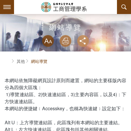
跳
到
主
要
內
最新消息
網站導覽
容
略過字型切換
系所簡介
放大
列印
分享
師資陣容
關於本系
首頁
其他
網站導覽
課程規劃
本系特色
互動服務
教育目標與核心能力
課程簡介
本網站依無障礙網頁設計原則而建置，網站的主要樣版內容
分為四個大區塊：
系學會
系主任介紹
課程總覽
檔案下載
1)導覽連結區、2)快速連結區，3)主要內容區，以及4)：下
方快速連結區。
回空大首頁
工商系訊
授課大綱
相關連結
組織章程
本網站的便捷鍵﹝Accesskey，也稱為快速鍵﹞設定如下：
評鑑專區
教材資訊
活動花絮
學會幹部
Alt U：上方導覽連結區，此區塊列有本網站的主要連結。
Alt L：左方快速連結區，此區塊包括其他相關連結。