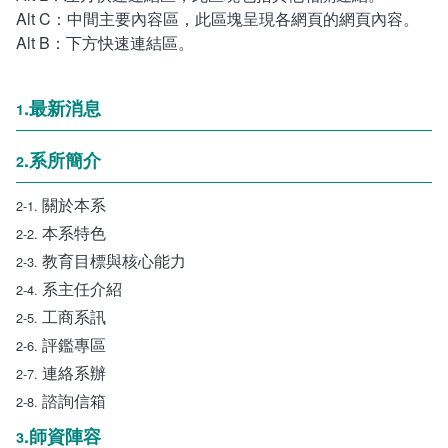
連絡系辦
推廣課程
常見問答
Alt C：中間主要內容區，此區塊呈現各網頁的網頁內容。
Alt B：下方快速連結區。
諮詢信箱
認證課程
.最新消息
1
畢業學分配置
購物中心認證課程
.系所簡介
2
學分抵免及減修申請
IOPCA認證課程
關於本系
2-1.
課程地圖
30+大學試辦計畫學分學程
本系特色
2-2.
教育目標與核心能力
課程地圖主頁
2-3.
系主任介紹
2-4.
專業基礎必選修與領域
工商系訊
2-5.
評鑑專區
2-6.
連絡系辦
2-7.
諮詢信箱
2-8.
.師資陣容
3