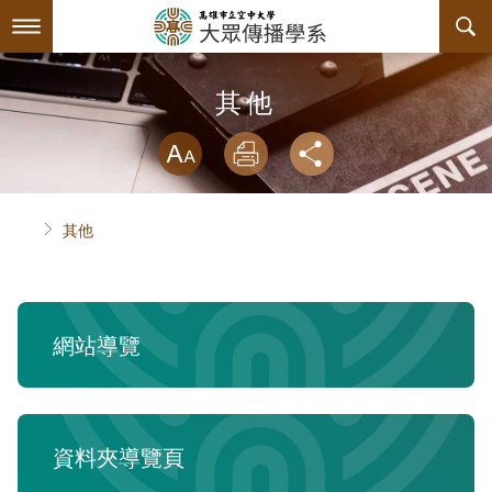
跳
到
主
要
內
最新消息
其他
容
略過字型切換
系所簡介
放大
列印
分享
師資陣容
關於本系
首頁
其他
課程規劃
系主任介紹
互動服務
連絡系辦
課程資訊
網站導覽
系學會
諮詢信箱
授課大綱
檔案下載
回空大首頁
教材資訊
活動花絮
學會幹部
資料夾導覽頁
課程地圖
組織章程