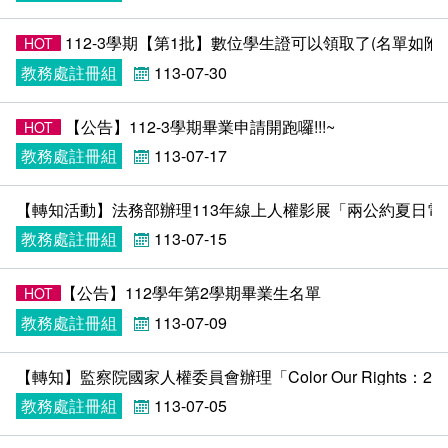
在學
就學費用減免申請
112-3學期【第1批】數位學生證可以領取了(名單如附件)
HOT
畢業
選系申請
成績查詢
教務處註冊組
113-07-30
學分抵免及減修申請
學生行事曆
畢業申請
【公告】112-3學期畢業申請開跑囉!!!~
HOT
教務處註冊組
113-07-17
數位學生證換發
畢業學分配置
【轉知活動】法務部辦理113年線上人權影展「兩公約夏日
校訊電子報
專業基礎必修課程
教務處註冊組
113-07-15
各學系學位授予
​​【公告】112學年第2學期畢業生名單
HOT
教務處註冊組
113-07-09
【轉知】監察院國家人權委員會辦理「Color Our Right
教務處註冊組
113-07-05