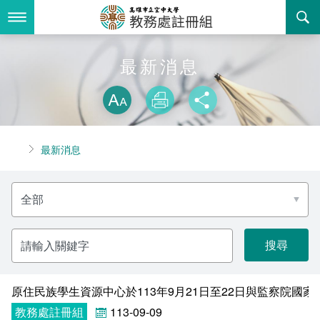
跳
到
主
要
內
最新消息
最新消息
容
略過字型切換
關於我們
放大
列印
分享
業務服務
組織職掌
首頁
最新消息
書表下載
聯絡資訊
法令規章
分
回空大首頁
活動花絮
常見問答
類
名
稱
諮詢信箱
相關連結
請
輸
入
招生
關
鍵
字
原住民族學生資源中心於113年9月21日至22日與監察院國
入學
招生特訊
教務處註冊組
113-09-09