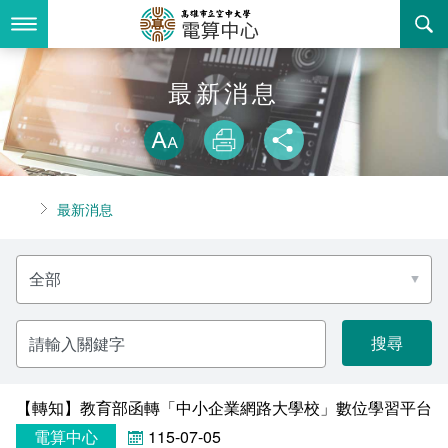
跳
到
主
要
內
最新消息
最新消息
容
略過字型切換
關於我們
放大
列印
分享
業務服務
組織職掌
首頁
最新消息
書表下載
聯絡資訊
法令規章
分
回空大首頁
活動花絮
資訊相關法規
類
名
稱
諮詢信箱
購置軟體版權
請
輸
入
智慧財產權宣導
關
鍵
字
【轉知】教育部函轉「中小企業網路大學校」數位學習平台學
自由軟體清單
電算中心
115-07-05