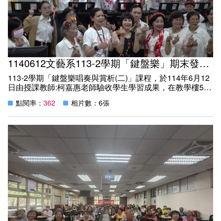
1140612文藝系113-2學期「鍵盤樂」期末發表會
113-2學期「鍵盤樂唱奏與賞析(二)」課程，於114年6月12
日由授課教師:柯嘉惠老師驗收學生學習成果，在教學樓5樓
國際會議廰，學生分6組發表本期學習的成果。
點閱率：
362
相片數：6張