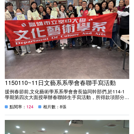
畢業學分配置
活動花絮
客家文化學分學程
學分抵免及減修申請
課程地圖
課程地圖主頁
專業課程/人文素養/知能運用
1150110~11日文藝系系學會春聯手寫活動
援例春節前,文化藝術學系系學會會長協同幹部們,於114-1
學期第四次大面授舉辦春聯師生手寫活動，所得款項部分捐
「飛揚天使腦麻協會」
點閱率：
124
相片數：8張