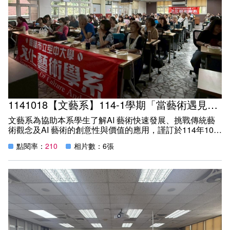
1141018【文藝系】114-1學期「當藝術遇見人工智慧：跨界的無限可能」演講活動
文藝系為協助本系學生了解AI 藝術快速發展、挑戰傳統藝
術觀念及AI 藝術的創意性與價值的應用，謹訂於114年10月
18日（星期六）本學期第一次網路教學到校面授中午時
點閱率：
210
相片數：6張
段，假教學大樓一樓C106教室辦理講座活動。本次活動
時間：12：00-13：00，演講者：正修科技大學資訊工程系
王士銘副教授演講主題：「當藝術遇見人工智慧：跨界的無
限可能」演講。