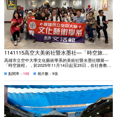
1141115高空大美術社暨水墨社—「時空旅程」小港社教館聯展
高雄市立空中大學文化藝術學系的美術社暨水墨社聯展—
「時空旅程」，於2025年11月14日起至25日，在社會教育
館展出。此次展覽美術社王武森老師、水墨社陳偉老師、書
點閱率：
106
相片數：9張
法課黃志煌老師共同指導下，攜手共創藝術，展出有50件
美術及27件水墨作品，展現進步及創意與教學成果。
此次聯展不僅呈現師生深厚的藝術底蘊，更透過與學生的共
同創作，激盪出創新與豐富表現力。展區規劃精緻，作品有
水彩、油畫、粉彩、水墨畫，題材豐富，充分展現文化藝術
的成果。