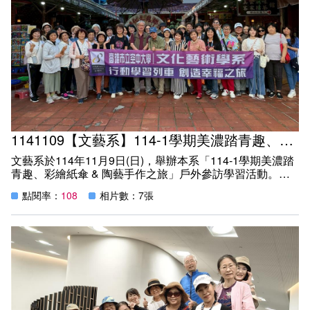
1141109【文藝系】114-1學期美濃踏青趣、彩繪紙傘 & 陶藝手作之旅
文藝系於114年11月9日(日)，舉辦本系「114-1學期美濃踏
青趣、彩繪紙傘 & 陶藝手作之旅」戶外參訪學習活動。此
次活動參訪充滿人文風情的美濃聚落，透過「彩繪紙傘」與
點閱率：
108
相片數：7張
「陶藝捏塑」，體驗手作藝術的樂趣與溫度，結合自然、文
化與創作的旅程，讓學生能更深入體認文化藝術之美，提升
自身對文化藝術的認知，達到學習之目的。