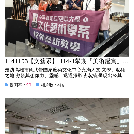
1141103【文藝系】 114-1學期「美術鑑賞」課程校外教學公告
走訪高雄市衛武營國家藝術文化中心充滿人文,文學、藝術
之地.激發其想像力、靈感，透過攝影或素描,呈現出來其創
作老師再依其作品解説指導。以實際體驗經由不同藝術家的
點閱率：
99
相片數：4張
解讀與表現，讓學生了解美術創作的多元內涵。