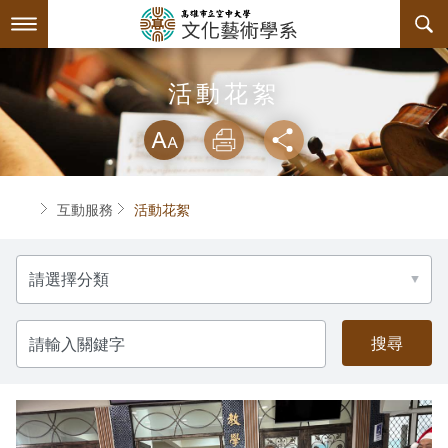
跳
到
主
要
內
最新消息
活動花絮
容
略過字型切換
系所簡介
放大
列印
分享
師資陣容
關於本系
首頁
互動服務
活動花絮
課程規劃
系主任介紹
分
互動服務
連絡系辦
課程資訊
類
系學會
教育目標與核心能力
課程表
檔案下載
請
輸
入
回空大首頁
諮詢信箱
授課大綱
活動訊息
系學會幹部
專業必修課程
關
鍵
字
課程公告
相關連結
組織章程
專業選修課程