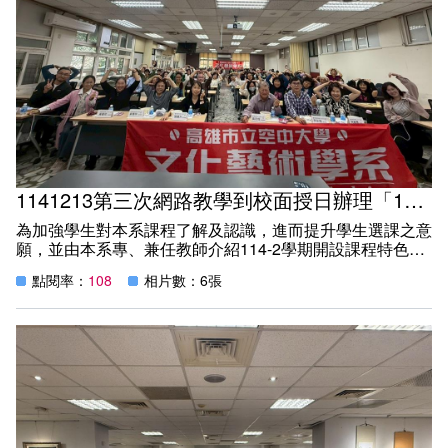
1141213第三次網路教學到校面授日辦理「114-2學期的課程說明會」活動
為加強學生對本系課程了解及認識，進而提升學生選課之意
願，並由本系專、兼任教師介紹114-2學期開設課程特色，
於114年12月13日(六)中午12:00~13:00，於本校教學大樓
點閱率：
108
相片數：6張
C106教室舉辦文藝系「114-2學期的課程說明會」活動