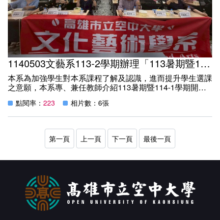
1140503文藝系113-2學期辦理「113暑期暨114-1學期課程說明會」活動
本系為加強學生對本系課程了解及認識，進而提升學生選課
之意願，本系專、兼任教師介紹113暑期暨114-1學期開設
課程特色，114年5月3日(六)中午12:00~13:00，於本校教學
點閱率：
223
相片數：6張
大樓C106教室舉辦文藝系「113暑期暨114-1學期的課程說
明會」活動
第一頁
上一頁
下一頁
最後一頁