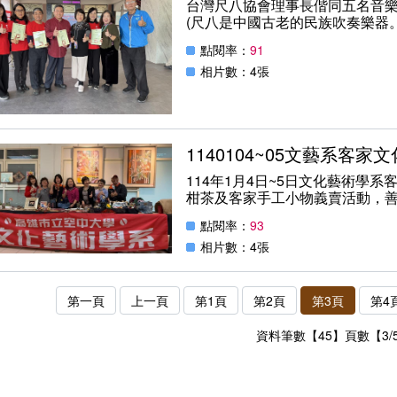
台灣尺八協會理事長偕同五名音
(尺八是中國古老的民族吹奏樂器
形狀、音響及演奏法與洞簫類似，
點閱率：
91
相片數：4張
1140104~05文藝系客
114年1月4日~5日文化藝術學
柑茶及客家手工小物義賣活動，
點閱率：
93
相片數：4張
第一頁
上一頁
第1頁
第2頁
第3頁
第4
資料筆數【45】頁數【3/