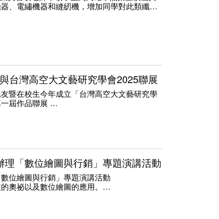
機器、電繡機器和縫紉機，增加同學對此類纖維
文藝系與台灣高空大文藝研究學會2025聯展
系友暨在校生今年成立「台灣高空大文藝研究學
理第一屆作品聯展
長暨文藝系師生來參加3月15日(六)的開幕茶
長致上最誠摯的敬意，您的激勵給予我們實現夢
嘉惠系主任的鼎力相助，您的信任和支持是我們
王武森教授寶貴的提議與指導，使我們得以推動
版文藝領航創會會員作品專集，讓文藝系校友們
2學期辦理「數位繪圖與行銷」專題演講活動
風采，這是我們的榮耀。
期辦理「數位繪圖與行銷」專題演講活動
度肯定，是高空大師生一起努力創作的成果。
技的奧祕以及數位繪圖的應用。
”114年3月15日起至29日在高空大的藝文中心
請高科大文創系 專任助理教授 陳育民老師
、王武森、陳偉三位老師共同指導下各個學員的
策略暨商品行銷平台介紹
畫、水彩、水墨、書法、版畫等70件作品。共
場圖像消費趨勢藉此確認創作方向。
活，期盼成為高雄市立空中大學之光。