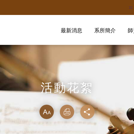
:::
最新消息
系所簡介
師
活動花絮
略過字型切換
放大
列印
分享