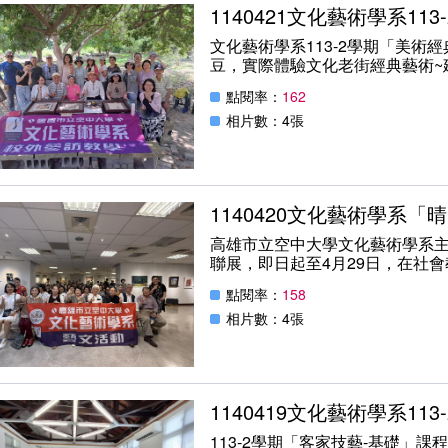
文化藝術學系113-2學期「美術
豆，實際體驗文化老街經典藝術~
點閱率：
162
相片數：4張
1140420文化藝術學系
高雄市立空中大學文化藝術學系
聯展，即日起至4月29日，在社
黃志煌三位老師指導下，師生攜手
點閱率：
158
品，展現豐沛的創意能量與教學
此次聯展不僅呈現教師們深厚的
相片數：4張
新視野與豐富表現力。展區規劃
畫、工筆畫、電繡書法、客家酒
富，充分展現藝術的多重面貌與
113-2學期「客家技藝-基礎」