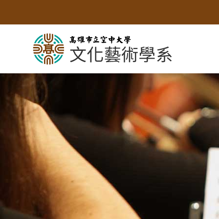
跳
到
主
要
內
容