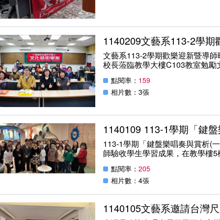
利用ＡＩ繪圖軟體將創作變成精
Prome AI輕鬆將草稿轉換成精美
利用POD平台行銷推廣將創作商
Print on Demand（PO
1140209文藝系113-
金流過程，即可將獨特的設計轉
本系學生增加寶貴知識與經驗，
文藝系113-2學期歡樂迎新暨導
校長蒞臨教學大樓C103教室勉勵
活動日期：114年02月09日
點閱率：
159
地點：教學大樓C103教室
相片數：3張
1140109 113-1學期
113-1學期「鍵盤樂唱奏與賞析(
師驗收學生學習成果，在教學樓5
點閱率：
205
相片數：4張
1140105文藝系邀請台