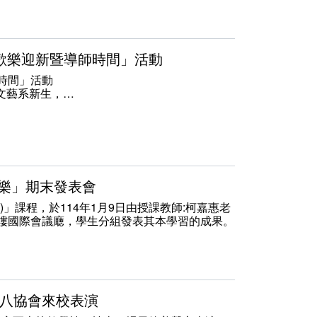
美圖片更有效率更加方便。
圖畫。
品化在網路銷售作品更有效率更加方便
D）是一種創造被動收入的方式，無需處理列印、運輸或
2學期歡樂迎新暨導師時間」活動
化為實體並從每次銷售中獲得一定比例的利潤。
受益良多。
師時間」活動
文藝系新生，
「鍵盤樂」期末發表會
一)」課程，於114年1月9日由授課教師:柯嘉惠老
樓國際會議廰，學生分組發表其本學習的成果。
灣尺八協會來校表演