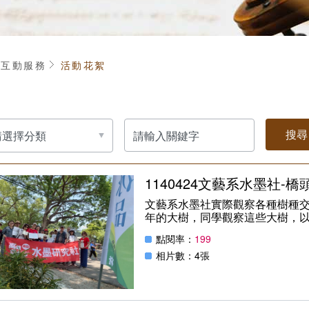
頁
互動服務
活動花絮
請
輸
入
關
鍵
字
1140424文藝系水墨社-
文藝系水墨社實際觀察各種樹種
年的大樹，同學觀察這些大樹，
點閱率：
199
相片數：4張