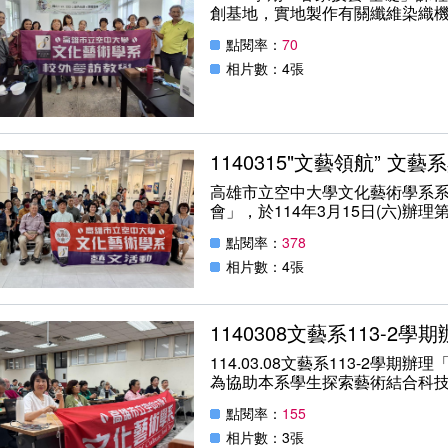
創基地，實地製作有關纖維染織
創作能增加見識。
點閱率：
70
相片數：4張
1140315"文藝領航” 
高雄市立空中大學文化藝術學系
會」，於114年3月15日(六)辦
“文藝領航”，很榮幸邀請陳月端校
點閱率：
378
會。
對全力支持文藝教育的陳月端校
相片數：4張
想的舞台。此外，要特別感激柯
前進的最大動力。並要特別感謝
學會的成立。辦理會員聯展並出
1140308文藝系113-
能夠展現傑出的藝文才華與藝術
114.03.08文藝系113-2學
學生使其每個作品的藝術才能高
為協助本系學生探索藝術結合科
高市空中大學文化藝術系“文藝領航
邀
舉行，在文藝系指導教師:黃志煌
點閱率：
155
專題演講內容:數位繪圖與商品化
展覽作品皆保有其獨特性。展出油
利用搜尋找出熱門商品，了解市
相片數：3張
同創造更美好文藝作品來豐富生