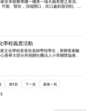
樂家至本校教學樓一樓來一場天籟美聲之表演。
。竹製、豎吹，頂端開口，吹口處斜面切削。其
音量大於洞簫。)
家文化學程義賣活動
系客家文化學程黃喜玫老師帶領學生，舉辦客家酸
善心善舉大部分所捐贈社團法人小草關懷協會。
頁
第5頁
下一頁
最後一頁
5】