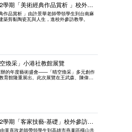
1140421文化藝術學系113-2學期「美術經典作品賞析 」校外參訪教學
經典作品賞析 」由許景華老師帶領學生到台南麻
建築剪黏陶瓷瓦與人生，進校外參訪教學。
「晴空煥采」小港社教館展覽
主辦的年度藝術盛會——「晴空煥采」多元創作
會教育館隆重展出。此次展覽在王武森、陳偉、
共創多元藝術，展出多達115件跨媒材藝術作
成果。
藝術底蘊，更透過與學生的共同創作，激盪出創
精緻，作品涵蓋書法、水彩、油畫、粉彩、水墨
精畫及手工創作等多元形式，風格多樣、題材豐
可能性。
1140419文化藝術學系113-2學期「客家技藝-基礎」校外參訪教學
課程由黃喜玫老師帶領學生到高雄市燕巢區橫山共