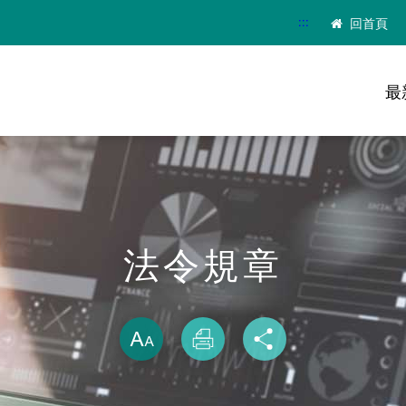
:::
回首頁
最
法令規章
略過字型切換
放大
列印
分享