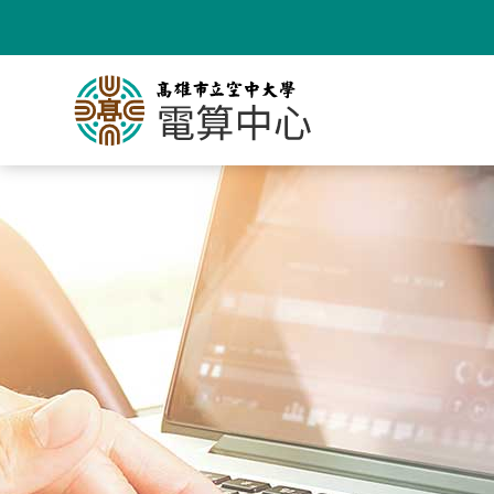
跳
到
主
要
內
容