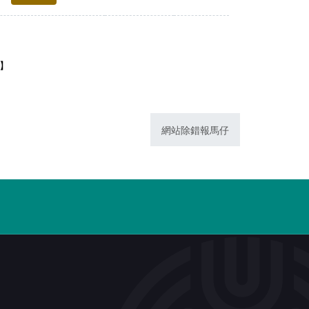
1】
網站除錯報馬仔