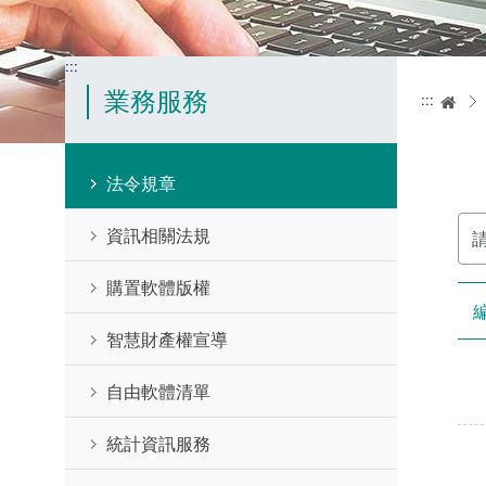
:::
業務服務
:::
首
法令規章
請
資訊相關法規
輸
入
關
購置軟體版權
鍵
字
智慧財產權宣導
自由軟體清單
統計資訊服務