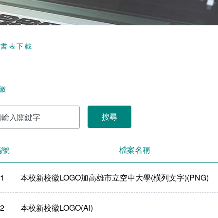
頁
書表下載
徽
編號
檔案名稱
1
本校新校徽LOGO加高雄市立空中大學(橫列文字)(PNG)
2
本校新校徽LOGO(AI)