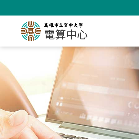
跳
到
主
要
內
容