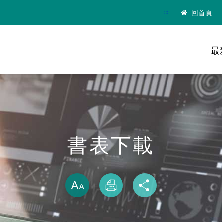
:::
回首頁
最
書表下載
略過字型切換
放大
列印
分享