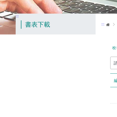
:::
書表下載
:::
首
校
請
輸
入
關
鍵
字