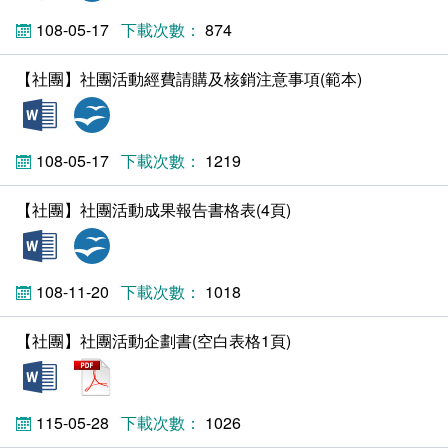
學生社團
108-05-17
874
工讀生專區
【社團】社團活動經費請購及核銷注意事項(範本)
doc
odt
學生申訴評議委員會
108-05-17
1219
人力銀行
【社團】社團活動成果報告書格表(4頁)
線上報名
doc
odt
友善校園
108-11-20
1018
特殊教育服務
【社團】社團活動企劃書(空白表格1頁)
常見問答
docx
pdf
相關連結
115-05-28
1026