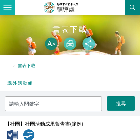
跳
到
主
要
內
最新消息
書表下載
容
略過字型切換
關於我們
放大
列印
分享
業務服務
組織職掌
首頁
書表下載
書表下載
聯絡資訊
法令規章
課外活動組
回空大首頁
活動花絮
性別平等教育委員會
請
諮詢信箱
獎助學金一覽表
輸
入
關
學生輔導委員會
鍵
字
【社團】社團活動成果報告書(範例)
輔導處駐點心理師服務
doc
odt