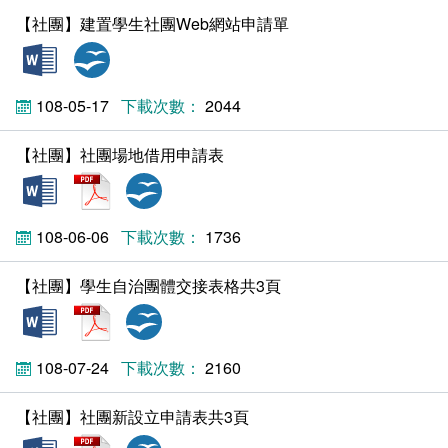
校園霸凌防制
【社團】建置學生社團Web網站申請單
doc
odt
校園霸凌防制準則
108-05-17
2044
生對生校園霸凌事件處理流程圖
【社團】社團場地借用申請表
docx
pdf
odt
108-06-06
1736
【社團】學生自治團體交接表格共3頁
doc
pdf
odt
108-07-24
2160
【社團】社團新設立申請表共3頁
doc
pdf
odt