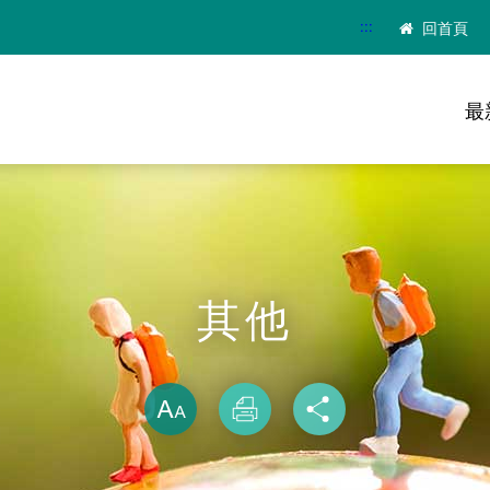
:::
回首頁
最
其他
略過字型切換
放大
列印
分享