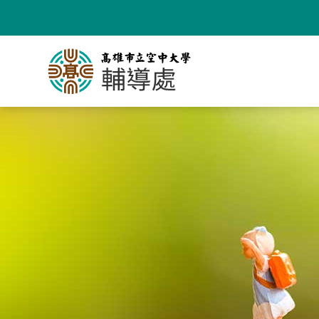
跳
到
主
要
內
容