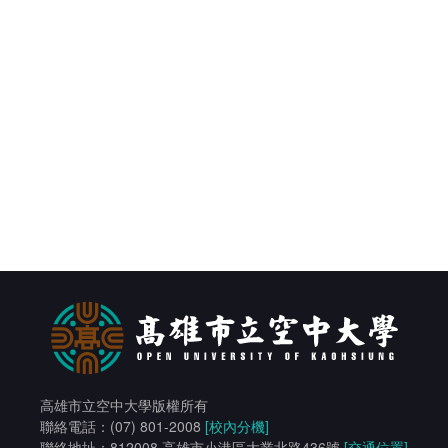
學生社團
工讀生專區
學生申訴評議委員會
人力銀行
線上報名
友善校園
特殊教育服務
常見問答
高雄市立空中大學版權所有
相關連結
聯絡電話：(07) 801-2008
[校內分機]
聯絡地址：812008 高雄市小港區大業北路436號
[交通位置]