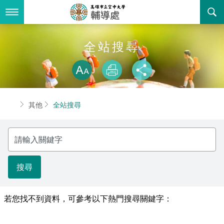
跳
到
主
要
內
最新消息
全站搜尋
容
略過字型切換
關於我們
放大
列印
分享
業務服務
組織職掌
首頁
其他
全站搜尋
書表下載
聯絡資訊
法令規章
請
回空大首頁
活動花絮
性別平等教育委員會
輸
入
關
諮詢信箱
獎助學金一覽表
鍵
字
學生輔導委員會
若您找不到資料，可參考以下熱門搜尋關鍵字：
輔導處駐點心理師服務