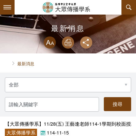
跳
到
主
要
內
最新消息
最新消息
容
略過字型切換
系所簡介
放大
列印
分享
師資陣容
關於本系
首頁
最新消息
課程規劃
系主任介紹
分
互動服務
連絡系辦
課程資訊
類
名
稱
系學會
諮詢信箱
授課大綱
檔案下載
請
輸
入
回空大首頁
教材資訊
活動花絮
學會幹部
關
鍵
字
【大眾傳播學系】11/28(五) 王藝逢老師114-1學期到校
課程地圖
組織章程
大眾傳播學系
114-11-15