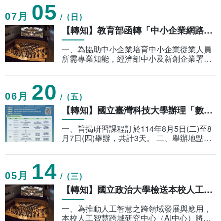
05
自由軟體清單
07
(日)
【轉知】教育部函轉「中小企業網路大學校」數位學習平台學習資源簡介資料1份，請鼓勵所屬師生踴躍參與課程學習，請查照。
統計資訊服務
一、為協助中小企業培育中小企業從業人員
所需專業知能，經濟部中小及新創企業署建
置「中小企業網路大學校」數位學習平台，
資料開放
提供多元豐富學習資源，超過600門免費線
20
上課程及200本電子書，包含企業5管流程
(生產
06
(五)
常見問答
【轉知】國立臺灣科技大學辦理「數位雙生XR技術實作與資安防護鑑識實務研習營」，敬邀貴校教師踴躍參與並惠予協助公告。
相關連結
一、旨揭研習課程訂於114年8月5日(二)至8
月7日(四)舉辦，共計3天。 二、舉辦地點：
正修科技大學綜合大樓6樓資工系電腦教室
(高雄市鳥松區澄清路840號)。 三、線上報
14
名連結：如相關連結。
05
(三)
【轉知】國立政治大學檢送本校人工智慧跨域研究中心辦理「2025 NCCU Innofest （113-2學期課程期末海報聯展）」海報。
一、為推動人工智慧之跨領域發展與應用，
本校人工智慧跨域研究中心（AI中心）將於6