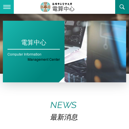
跳
到
主
最新消息
要
內
容
關於我們
電算中心
業務服務
Computer Information
組織職掌
Management Center
書表下載
聯絡資訊
法令規章
回空大首頁
活動花絮
資訊相關法規
NEWS
諮詢信箱
購置軟體版權
最新消息
智慧財產權宣導