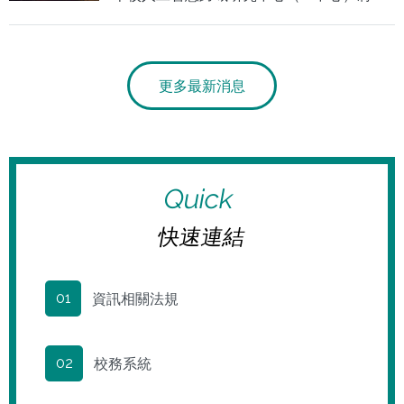
月2日辦理「2025 NCCU Innofest （113-2
學期課程期末海報聯展），邀集本校14門和
人工智慧跨域相關課
更多最新消息
Quick
快速連結
資訊相關法規
01
校務系統
02