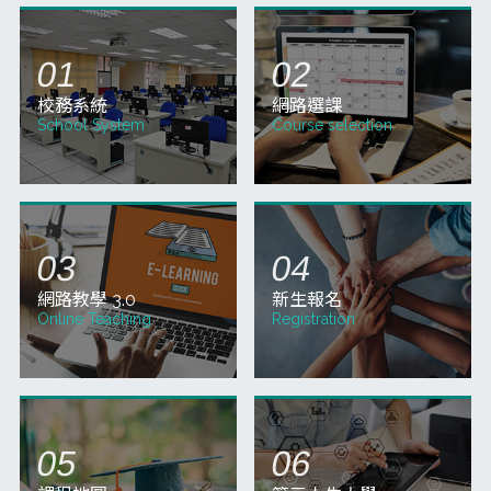
(星期三)上午09:00～115年9月14日(星期一)
止，請同學於規定時間內完成選課。 二、網
路加選課程、換課或現場選課時間自115年8
01
月10日(星期
07
(三)
115-1學期選課期間開放超商立即繳費！7/1~9/14
115-1學期選課完畢，於選課畫面右下方
【我要立即繳費】，可產出條碼至超商繳費
(手續費12元)。 快速繳費步驟： 進入選課系
統：請登入您的選課畫面。 尋找繳費按鈕：
在選課
更多教務公告