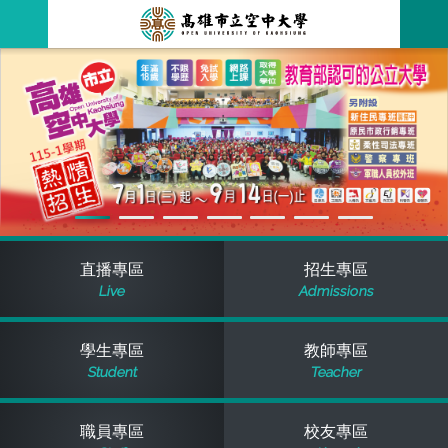
跳
到
主
最新消息
要
內
容
關於本校
全部公告
行政單位
教務公告
空大簡介
學術單位
學系公告
本校位置
行政單位簡介
立案證明
直播專區
招生專區
Live
Admissions
主題網站
行政公告
空大校刊
我們的校長
學術單位簡介
空大校史
學生專區
教師專區
校務資訊
活動研習
資訊圖像化專區
校長室
通識教育中心
其他好站
空大有利的學習條件
Student
Teacher
招標徵才
校內分機(pdf)
教務處註冊組
工商管理學系
國內外開放課程
招生資訊
組織架構
EN
職員專區
校友專區