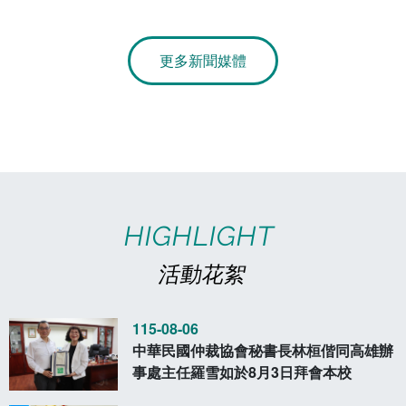
章
電算中心
影音資訊
各單位意見信箱
更多新聞媒體
圖書館
教師意見信箱
會計室
諮詢信箱
人事室
諮詢信箱進度查詢
HIGHLIGHT
活動花絮
115-08-06
中華民國仲裁協會秘書長林桓偕同高雄辦
事處主任羅雪如於8月3日拜會本校