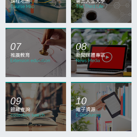
QUICK MENU
快捷服務
校務系統
網路選課
School System
Course selection
網路教學 3.0
新生報名
Online Teaching
Registration