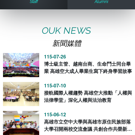
Staff
Alumni
歷史訊息
活動花絮
教務處課務組
法律學系
資訊相關法規
在學資訊
環境設備
新生報名
新聞媒體專區
影音資訊
學習指導中心
大眾傳播學系
校內系統
校務系統
OUK NEWS
新聞媒體
校園行事曆
輔導處
外國語文學系
問卷調查
課程大綱
資訊服務線上報修系統
115-07-26
報名系統
研發處
文化藝術學系
法令規章
網路選課
消耗品申請
博士級主管、越南台商、生命鬥士同台畢
業 高雄空大成人畢業生寫下終身學習故事
秘書處事務組
科技管理學系
書表下載
線上報名
網路教學 3.0 (111-2學期啟用)
會計預警及請購系統
115-07-10
接軌國際人權趨勢 高雄空大推動「人權與
秘書處出納組
健康管理與促進學系
政府公開資訊
線上報名查詢
校園行事曆
教室‧會議室預約系統
法律學堂」深化人權與法治教育
秘書處文書組
常見問答
線上報修最新消息
115-06-12
高雄市立空中大學與高雄市原住民族部落
教學媒體處
意見信箱
大學召開兩校交流會議 共創合作共榮新篇