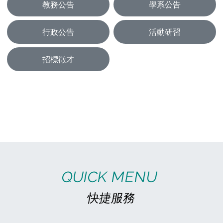
教務公告
學系公告
行政公告
活動研習
招標徵才
03
07
(五)
高雄市立空中大學 115學年度「30+大學試辦計畫」學分學程熱烈招生中！
高雄市立空中大學 115學年度「30+大學試
辦計畫」學分學程熱烈招生中！ 🟥 四大跨域
學分學程 ⚖️ 法律思考與實務運用 💡 社會創
新與創業實務 ✨ 時光顯影－AI數位敘事 💊
29
預
06
(一)
《課務組公告》115年7月1日起開放115-1學期網路選課及現場選課
一、115-1學期選課開放時間為115年7月1日