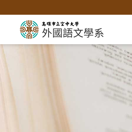
跳
到
主
要
內
容