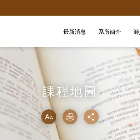
:::
最新消息
系所簡介
師
課程地圖
略過字型切換
放大
列印
分享