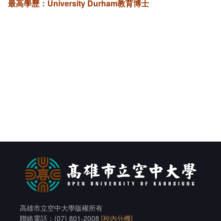
最高學歷：University Durham教育博士
加入系學會群組
課程地圖主頁
英文組 - 升學及就業方向
日文組 - 升學及就業方向
高雄市立空中大學版權所有
聯絡電話：(07) 801-2008
[校內分機]