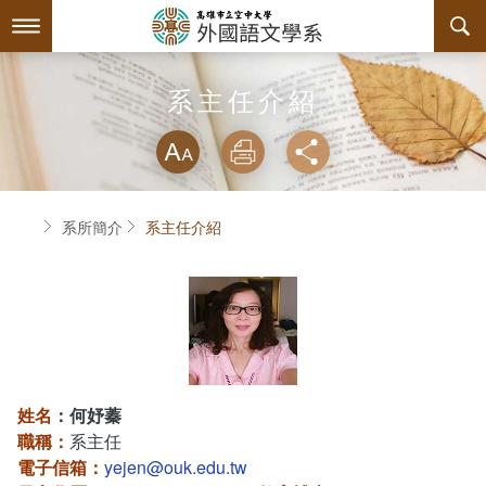
跳
到
主
要
內
最新消息
系主任介紹
容
略過字型切換
系所簡介
放大
列印
分享
師資陣容
關於本系
首頁
系所簡介
系主任介紹
課程規劃
系主任介紹
互動服務
設備支援
課程資訊
系學會
連絡系辦
授課大綱
檔案下載
回空大首頁
教材資訊
學習輔導資源
組織章程
姓名
：何妤蓁
職稱：
系主任
課程地圖
活動花絮
系學會幹部
電子信箱：
yejen@ouk.edu.tw